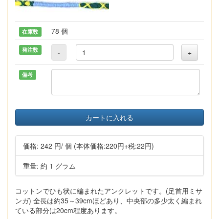
78 個
在庫数
発注数
-
+
備考
カートに入れる
価格:
242 円
/ 個
(本体価格:220円+税:22円)
重量: 約 1 グラム
コットンでひも状に編まれたアンクレットです。(足首用ミサ
ンガ) 全長は約35～39cmほどあり、中央部の多少太く編まれ
ている部分は20cm程度あります。