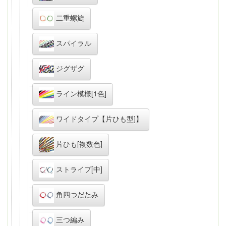
二重螺旋
スパイラル
ジグザグ
ライン模様[1色]
ワイドタイプ【片ひも型]】
片ひも[複数色]
ストライプ[中]
角四つだたみ
三つ編み