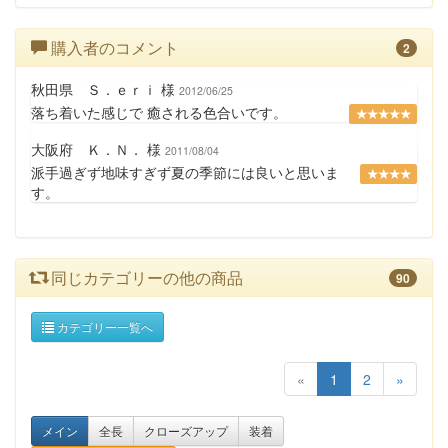
購入者のコメント
2
秋田県 Ｓ．ｅｒｉ 様
2012/06/25
落ち着いた感じで 癒される色合いです。
★★★★★
大阪府 Ｋ．Ｎ． 様
2011/08/04
派手過ぎず地味すぎず夏の季節には良いと思いま
★★★★
す。
同じカテゴリーの他の商品
90
カテゴリー一覧へ
«
1
2
»
メイン
全長
クローズアップ
装着