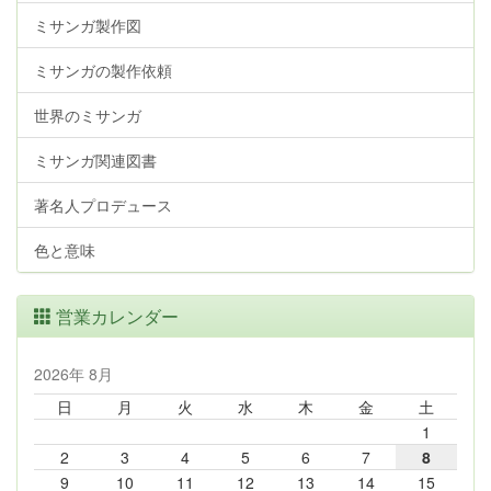
ミサンガ製作図
ミサンガの製作依頼
世界のミサンガ
ミサンガ関連図書
著名人プロデュース
色と意味
営業カレンダー
2026年 8月
日
月
火
水
木
金
土
1
2
3
4
5
6
7
8
9
10
11
12
13
14
15