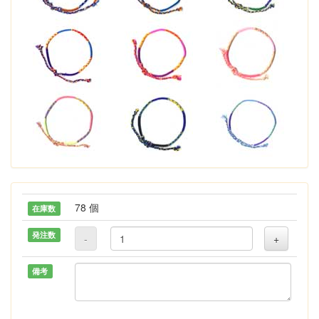
78 個
在庫数
発注数
-
+
備考