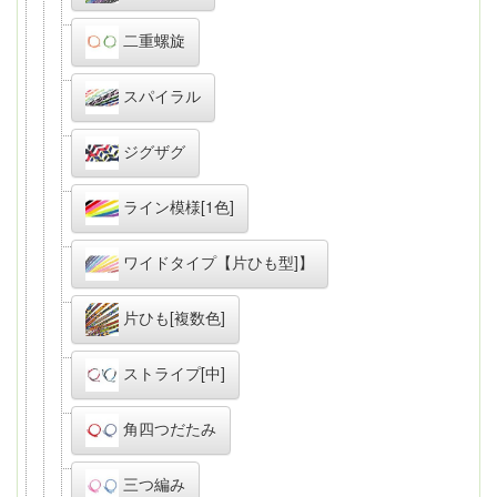
二重螺旋
スパイラル
ジグザグ
ライン模様[1色]
ワイドタイプ【片ひも型]】
片ひも[複数色]
ストライプ[中]
角四つだたみ
三つ編み