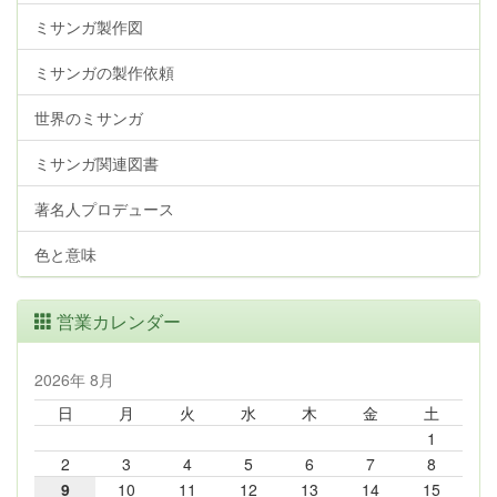
ミサンガ製作図
ミサンガの製作依頼
世界のミサンガ
ミサンガ関連図書
著名人プロデュース
色と意味
営業カレンダー
2026年 8月
日
月
火
水
木
金
土
1
2
3
4
5
6
7
8
9
10
11
12
13
14
15