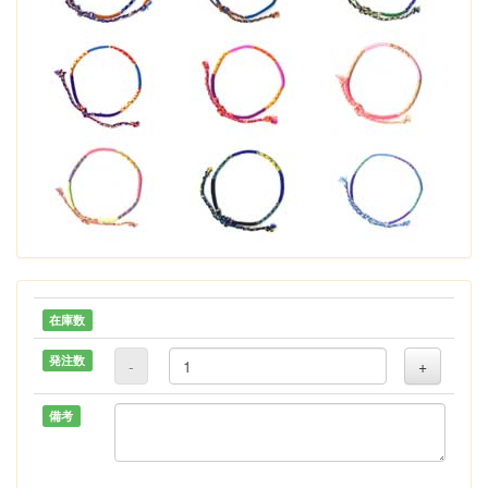
在庫数
発注数
-
+
備考