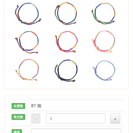
87 個
在庫数
発注数
-
+
備考