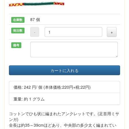
87 個
在庫数
発注数
-
+
備考
カートに入れる
価格:
242 円
/ 個
(本体価格:220円+税:22円)
重量: 約 1 グラム
コットンでひも状に編まれたアンクレットです。(足首用ミサ
ンガ)
全長は約35～39cmほどあり、中央部の多少太く編まれてい