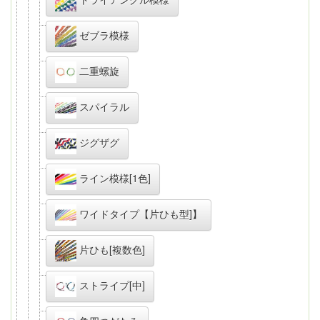
ゼブラ模様
二重螺旋
スパイラル
ジグザグ
ライン模様[1色]
ワイドタイプ【片ひも型]】
片ひも[複数色]
ストライプ[中]