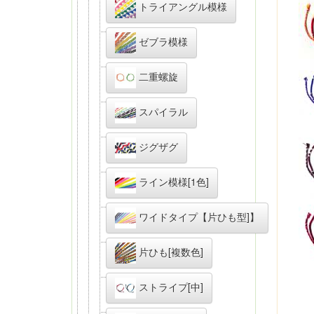
トライアングル模様
ゼブラ模様
二重螺旋
スパイラル
ジグザグ
ライン模様[1色]
ワイドタイプ【片ひも型]】
片ひも[複数色]
ストライプ[中]