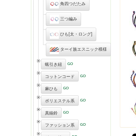
角四つだたみ
三つ編み
ひも[太・ロング]
ターイ族エスニック模様
蝋引き紐
コットンコード
麻ひも
ポリエステル系
真鍮鈴
ファッション系