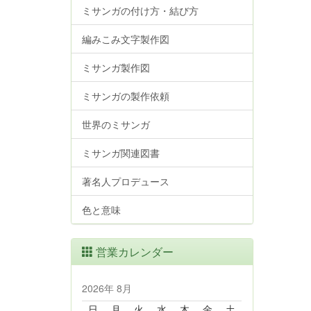
ミサンガの付け方・結び方
編みこみ文字製作図
ミサンガ製作図
ミサンガの製作依頼
世界のミサンガ
ミサンガ関連図書
著名人プロデュース
色と意味
営業カレンダー
2026年 8月
日
月
火
水
木
金
土