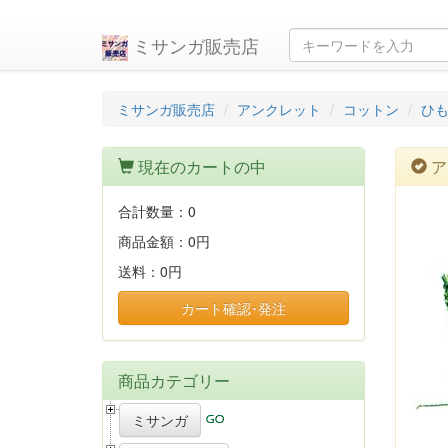
ミサンガ販売店
ミサンガ販売店
アンクレット
コットン
ひも
現在のカートの中
ア
合計数量：
0
商品金額：
0円
送料：
0円
カート確認･発注
商品カテゴリー
ミサンガ