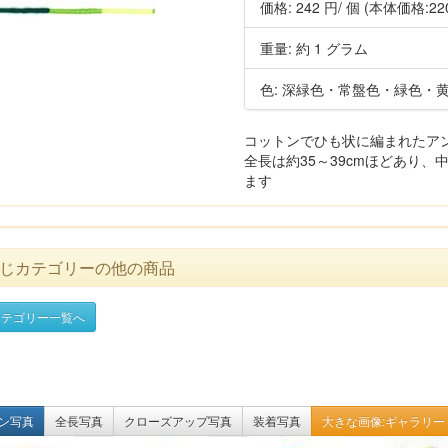
価格:
242 円
/ 個
(本体価格:22
重量: 約 1 グラム
色: 深緑色・常盤色・緑色・
コットンでひも状に編まれたアン
全長は約35～39cmほどあり、
ます
じカテゴリーの他の商品
テゴリー一覧へ
ン写真
全長写真
クローズアップ写真
装着写真
大きな画像:ギャラリー