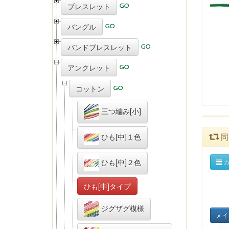
ブレスレット
バングル
バンドブレスレット
アンクレット
コットン
三つ編み[小]
同
ひも[中]１色
ひも[中]２色
カ
ひも[中]タイプ
ジグザグ模様
メイ