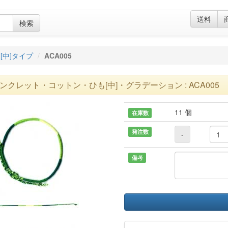
送料
検索
[中]タイプ
ACA005
ンクレット・コットン・ひも[中]・グラデーション : ACA005
11 個
在庫数
発注数
-
備考