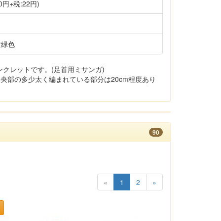
0円+税:22円)
黄緑色
クレットです。(足首用ミサンガ)
中央部の多少太く編まれている部分は20cm程度あり
90
«
1
2
»