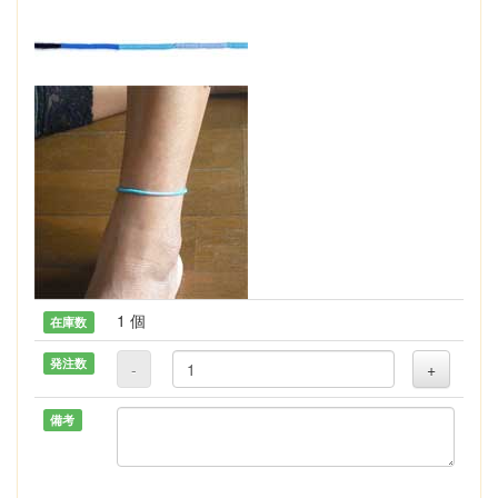
1 個
在庫数
発注数
-
+
備考