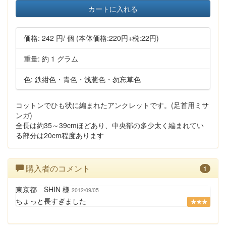
カートに入れる
価格:
242 円
/ 個
(本体価格:220円+税:22円)
重量: 約 1 グラム
色: 鉄紺色・青色・浅葱色・勿忘草色
コットンでひも状に編まれたアンクレットです。(足首用ミサ
ンガ)
全長は約35～39cmほどあり、中央部の多少太く編まれてい
る部分は20cm程度あります
購入者のコメント
1
東京都 SHIN 様
2012/09/05
ちょっと長すぎました
★★★