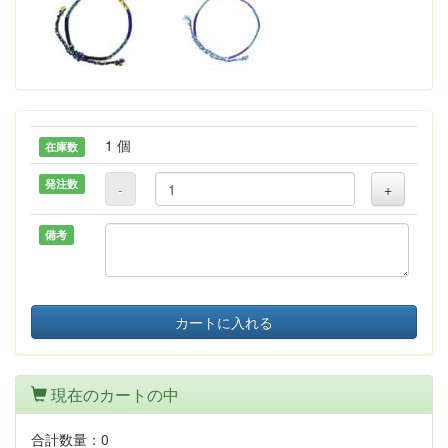
1 個
在庫数
発注数
-
+
備考
カートに入れる
現在のカートの中
合計数量：
0