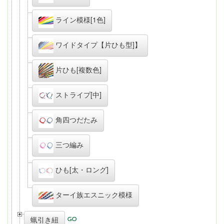
ライン模様[1色]
ワイドタイプ【片ひも型]】
片ひも[複数色]
ストライプ[中]
角四つだたみ
三つ編み
ひも[太・ロング]
ターイ族エスニック模様
蝋引き紐