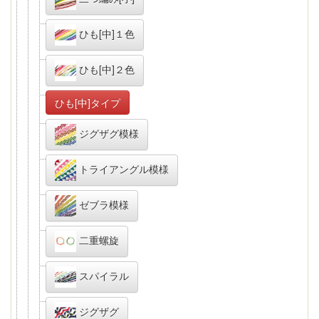
ひも[中]１色
ひも[中]２色
ひも[中]タイプ
ジグザグ模様
トライアングル模様
ゼブラ模様
二重螺旋
スパイラル
ジグザグ