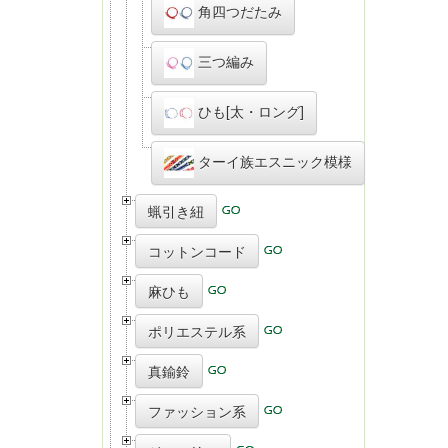
角四つだたみ
三つ編み
ひも[太・ロング]
ターイ族エスニック模様
蝋引き紐
コットンコード
麻ひも
ポリエステル系
真鍮鈴
ファッション系