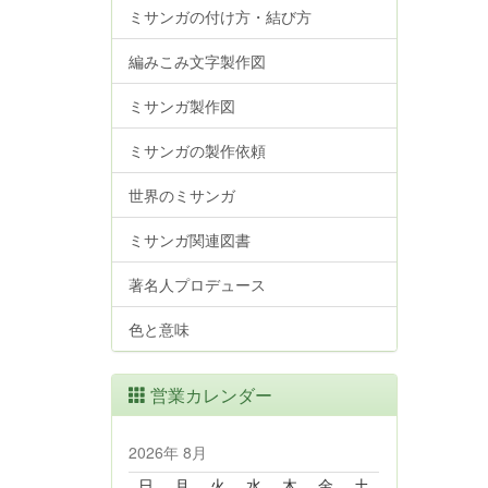
ミサンガの付け方・結び方
編みこみ文字製作図
ミサンガ製作図
ミサンガの製作依頼
世界のミサンガ
ミサンガ関連図書
著名人プロデュース
色と意味
営業カレンダー
2026年 8月
日
月
火
水
木
金
土