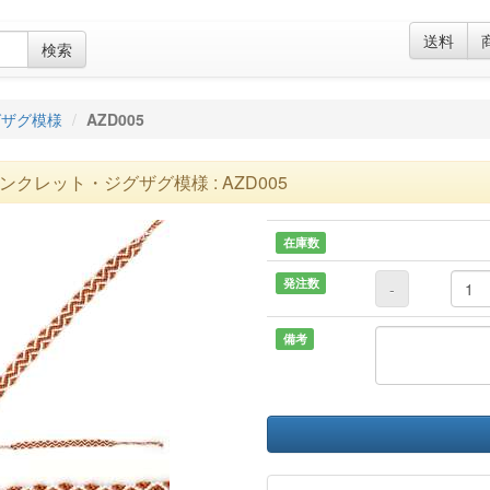
送料
検索
グザグ模様
AZD005
ンクレット・ジグザグ模様 : AZD005
在庫数
発注数
-
備考