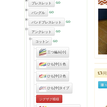
ブレスレット
バングル
バンドブレスレット
アンクレット
コットン
三つ編み[小]
ひも[中]１色
同
ひも[中]２色
カ
ひも[中]タイプ
ジグザグ模様