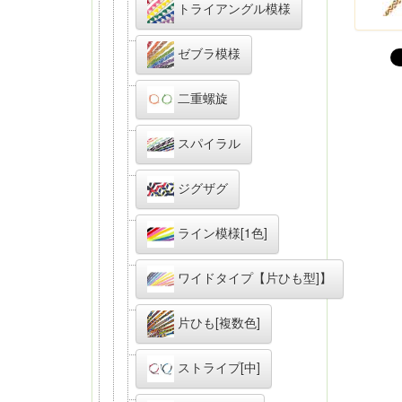
トライアングル模様
ゼブラ模様
二重螺旋
スパイラル
ジグザグ
ライン模様[1色]
ワイドタイプ【片ひも型]】
片ひも[複数色]
ストライプ[中]