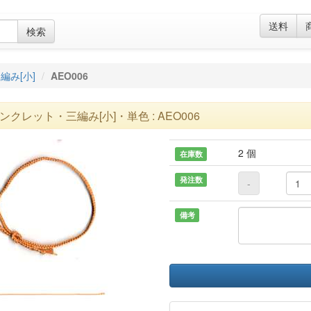
送料
検索
編み[小]
AEO006
ンクレット・三編み[小]・単色 : AEO006
2 個
在庫数
発注数
-
備考