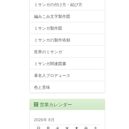
ミサンガの付け方・結び方
編みこみ文字製作図
ミサンガ製作図
ミサンガの製作依頼
世界のミサンガ
ミサンガ関連図書
著名人プロデュース
色と意味
営業カレンダー
2026年 8月
日
月
火
水
木
金
土