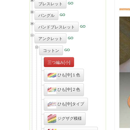
ブレスレット
バングル
バンドブレスレット
アンクレット
コットン
三つ編み[小]
ひも[中]１色
ひも[中]２色
ひも[中]タイプ
ジグザグ模様