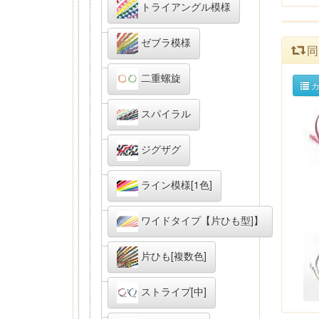
トライアングル模様
ゼブラ模様
同
二重螺旋
カ
スパイラル
ジグザグ
ライン模様[1色]
ワイドタイプ【片ひも型]】
片ひも[複数色]
ストライプ[中]