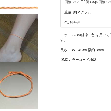
価格:
308 円
/ 個
(本体価格:28
重量: 約 2 グラム
色: 鉛丹色
コットンの刺繍糸 1色 を用い
す。
長さ：35～40cm 幅約 3mm
DMCカラーコード:402