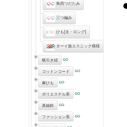
角四つだたみ
三つ編み
ひも[太・ロング]
ターイ族エスニック模様
蝋引き紐
コットンコード
麻ひも
ポリエステル系
真鍮鈴
ファッション系