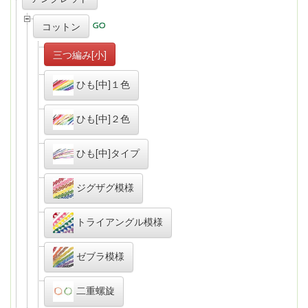
コットン
三つ編み[小]
ひも[中]１色
ひも[中]２色
ひも[中]タイプ
ジグザグ模様
トライアングル模様
ゼブラ模様
二重螺旋