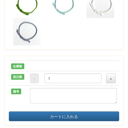
在庫数
発注数
-
+
備考
カートに入れる