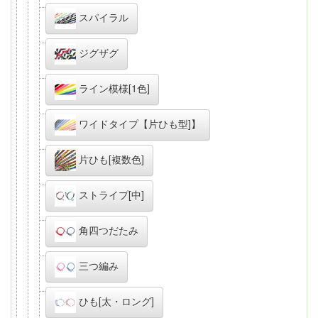
スパイラル
ジグザグ
ライン模様[1色]
ワイドタイプ【片ひも型]】
片ひも[複数色]
ストライプ[中]
角四つだたみ
三つ編み
ひも[太・ロング]