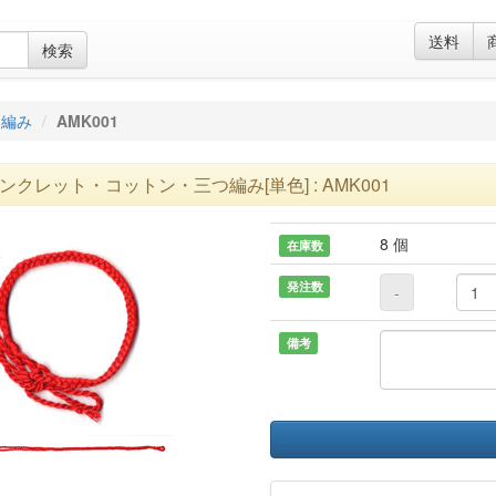
送料
検索
つ編み
AMK001
ンクレット・コットン・三つ編み[単色] : AMK001
8 個
在庫数
発注数
-
備考