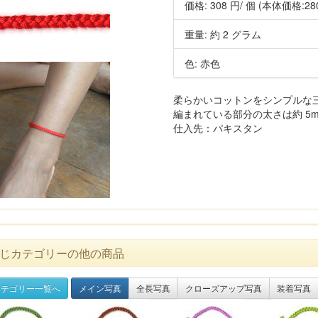
価格:
308 円
/ 個
(本体価格:28
重量: 約 2 グラム
色: 赤色
柔らかいコットンをシンプルな
編まれている部分の太さは約 5mm
仕入先：パキスタン
じカテゴリーの他の商品
テゴリー一覧へ
メイン写真
全長写真
クローズアップ写真
装着写真