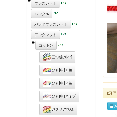
ブレスレット
バングル
バンドブレスレット
アンクレット
コットン
三つ編み[小]
ひも[中]１色
ひも[中]２色
同
ひも[中]タイプ
カ
ジグザグ模様