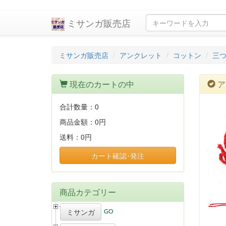
ミサンガ販売店
ミサンガ販売店
アンクレット
コットン
三
現在のカートの中
ア
合計数量：
0
商品金額：
0円
送料：
0円
カート確認･発注
商品カテゴリー
ミサンガ