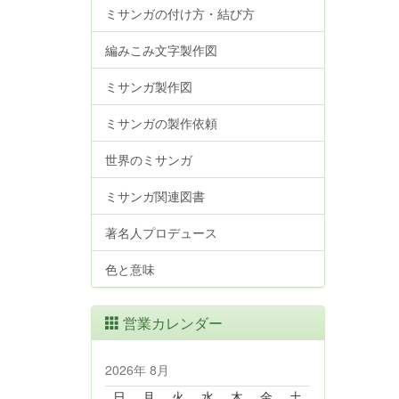
ミサンガの付け方・結び方
編みこみ文字製作図
ミサンガ製作図
ミサンガの製作依頼
世界のミサンガ
ミサンガ関連図書
著名人プロデュース
色と意味
営業カレンダー
2026年 8月
日
月
火
水
木
金
土