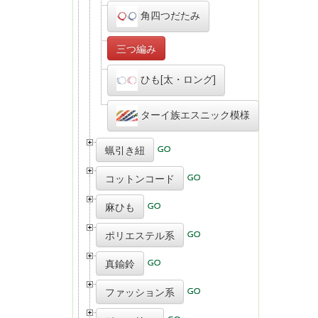
角四つだたみ
三つ編み
ひも[太・ロング]
ターイ族エスニック模様
蝋引き紐
コットンコード
麻ひも
ポリエステル系
真鍮鈴
ファッション系