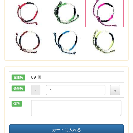
89 個
在庫数
発注数
-
+
備考
カートに入れる