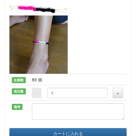
89 個
在庫数
発注数
-
+
備考
カートに入れる