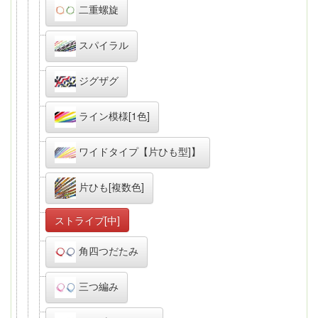
二重螺旋
スパイラル
ジグザグ
ライン模様[1色]
ワイドタイプ【片ひも型]】
片ひも[複数色]
ストライプ[中]
角四つだたみ
三つ編み