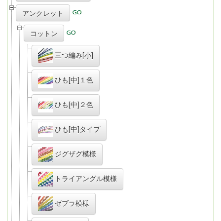
アンクレット
コットン
三つ編み[小]
ひも[中]１色
ひも[中]２色
ひも[中]タイプ
ジグザグ模様
トライアングル模様
ゼブラ模様