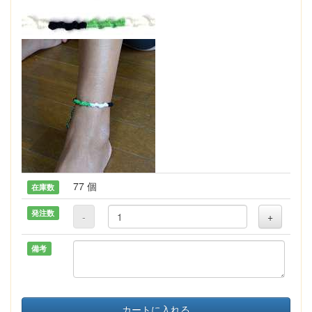
77 個
在庫数
発注数
-
+
備考
カートに入れる