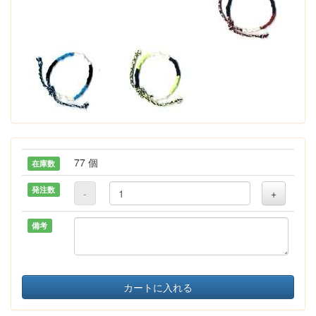
77 個
在庫数
発注数
-
+
備考
カートに入れる