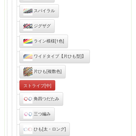
スパイラル
ジグザグ
ライン模様[1色]
ワイドタイプ【片ひも型]】
片ひも[複数色]
ストライプ[中]
角四つだたみ
三つ編み
ひも[太・ロング]