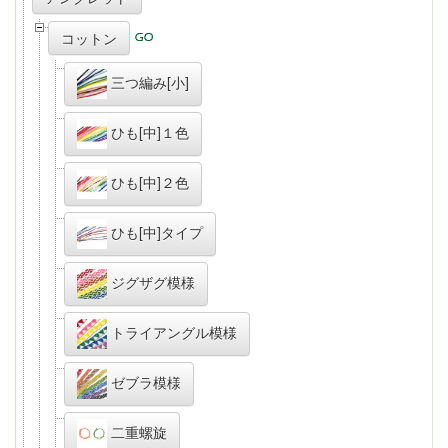
コットン
三つ編み[小]
ひも[中]１色
ひも[中]２色
ひも[中]タイプ
ジグザグ模様
トライアングル模様
ゼブラ模様
二重螺旋