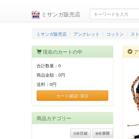
ミサンガ販売店
ミサンガ販売店
アンクレット
コットン
スト
現在のカートの中
ア
合計数量：
0
商品金額：
0円
送料：
0円
カート確認･発注
商品カテゴリー
全圧縮
全展開