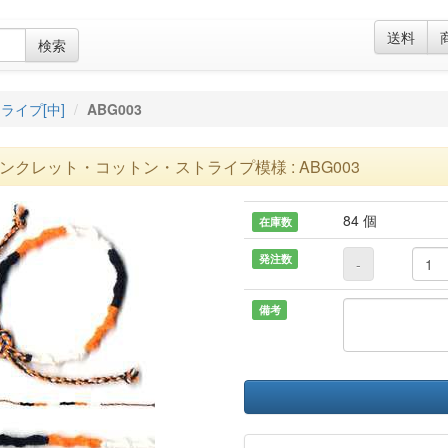
送料
検索
ライプ[中]
ABG003
ンクレット・コットン・ストライプ模様 : ABG003
84 個
在庫数
発注数
-
備考