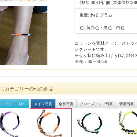
価格:
308 円
/ 個
(本体価格:28
重量: 約 2 グラム
色: 黄赤色・黒色・白色
コットンを素材として、ストラ
ンクレットです。
らせん状に編み上げられた部分の長さ
全長：35～45cm
じカテゴリーの他の商品
テゴリー一覧へ
メイン写真
全長写真
クローズアップ写真
装着写真