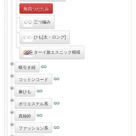
角四つだたみ
三つ編み
ひも[太・ロング]
ターイ族エスニック模様
蝋引き紐
コットンコード
麻ひも
ポリエステル系
真鍮鈴
ファッション系