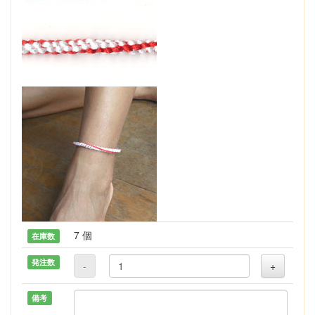
7 個
在庫数
発注数
-
+
備考