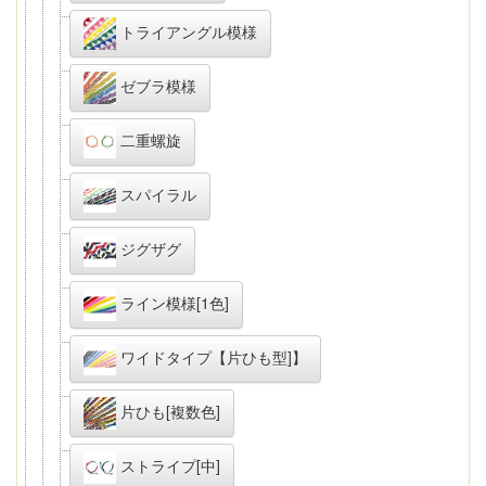
トライアングル模様
ゼブラ模様
二重螺旋
スパイラル
ジグザグ
ライン模様[1色]
ワイドタイプ【片ひも型]】
片ひも[複数色]
ストライプ[中]