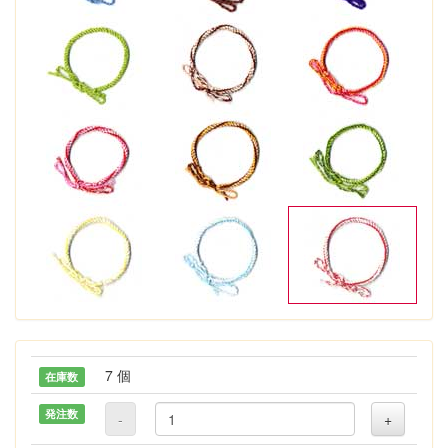
7 個
在庫数
発注数
-
+