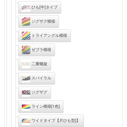
ひも[中]タイプ
ジグザグ模様
トライアングル模様
ゼブラ模様
二重螺旋
スパイラル
ジグザグ
ライン模様[1色]
ワイドタイプ【片ひも型]】