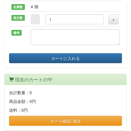
4 個
在庫数
発注数
-
+
備考
カートに入れる
現在のカートの中
合計数量：
0
商品金額：
0円
送料：
0円
カート確認･発注