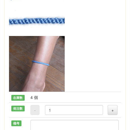
4 個
在庫数
発注数
-
+
備考