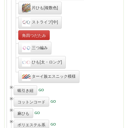
片ひも[複数色]
ストライプ[中]
角四つだたみ
三つ編み
ひも[太・ロング]
ターイ族エスニック模様
蝋引き紐
コットンコード
麻ひも
ポリエステル系