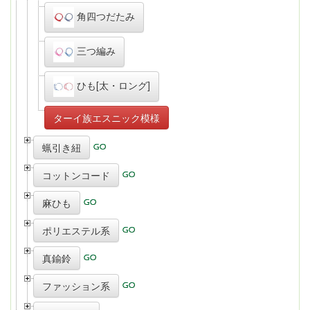
角四つだたみ
三つ編み
ひも[太・ロング]
ターイ族エスニック模様
蝋引き紐
コットンコード
麻ひも
ポリエステル系
真鍮鈴
ファッション系