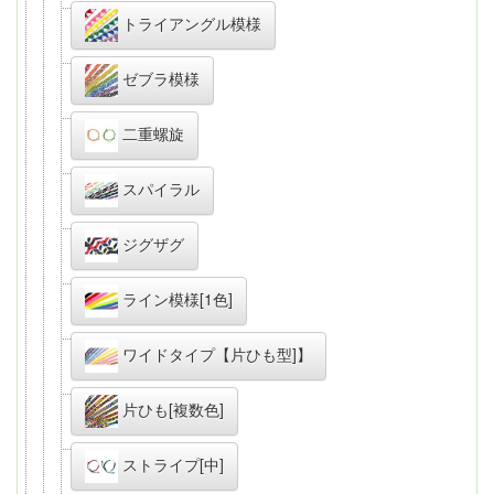
トライアングル模様
ゼブラ模様
二重螺旋
スパイラル
ジグザグ
ライン模様[1色]
ワイドタイプ【片ひも型]】
片ひも[複数色]
ストライプ[中]