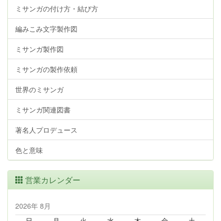
ミサンガの付け方・結び方
編みこみ文字製作図
ミサンガ製作図
ミサンガの製作依頼
世界のミサンガ
ミサンガ関連図書
著名人プロデュース
色と意味
営業カレンダー
2026年 8月
日
月
火
水
木
金
土