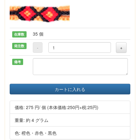
35 個
在庫数
発注数
-
+
備考
カートに入れる
価格:
275 円
/ 個
(本体価格:250円+税:25円)
重量: 約 4 グラム
色: 橙色・赤色・黒色