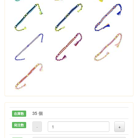
35 個
在庫数
発注数
-
+