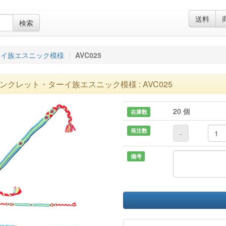
送料
検索
ーイ族エスニック模様
AVC025
ンクレット・ターイ族エスニック模様 : AVC025
20 個
在庫数
発注数
-
備考