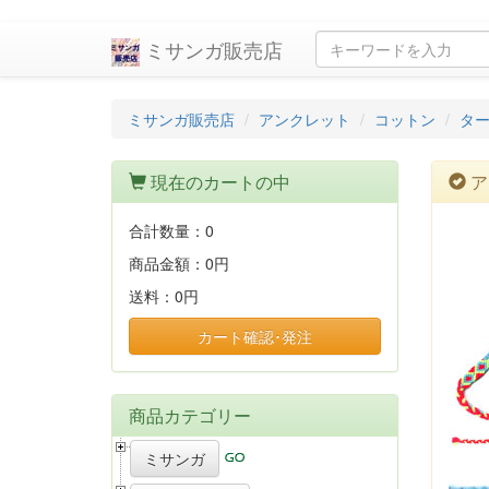
ミサンガ販売店
ミサンガ販売店
アンクレット
コットン
タ
現在のカートの中
ア
合計数量：
0
商品金額：
0円
送料：
0円
カート確認･発注
商品カテゴリー
ミサンガ