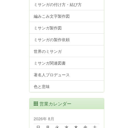
ミサンガの付け方・結び方
編みこみ文字製作図
ミサンガ製作図
ミサンガの製作依頼
世界のミサンガ
ミサンガ関連図書
著名人プロデュース
色と意味
営業カレンダー
2026年 8月
日
月
火
水
木
金
土