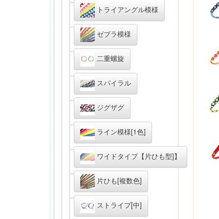
トライアングル模様
ゼブラ模様
二重螺旋
スパイラル
ジグザグ
ライン模様[1色]
ワイドタイプ【片ひも型]】
片ひも[複数色]
ストライプ[中]