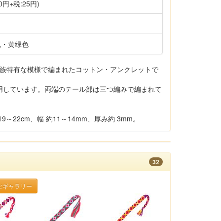
0円+税:25円)
色・黄緑色
イ族特有な模様で編まれたコットン・アンクレットで
用しています。両端のテール部は三つ編みで編まれて
～22cm、幅 約11～14mm、厚み約 3mm。
32
:ギャラリー