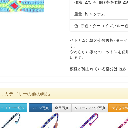
価格:
275 円
/ 個
(本体価格:25
重量: 約 4 グラム
色: 赤色・ターコイズブルー
ベトナム北部の少数民族･ター
す。
やわらかい素材のコットンを使
います。
模様が編まれている部分は 長さ19
じカテゴリーの他の商品
テゴリー一覧へ
メイン写真
全長写真
クローズアップ写真
大きな画像