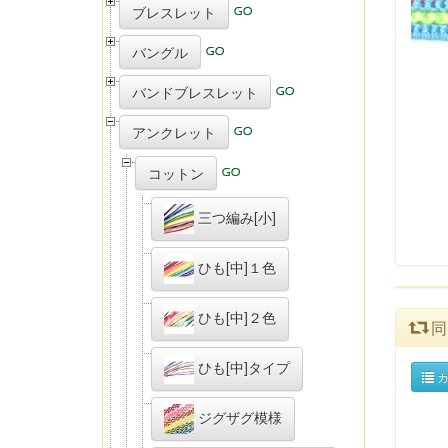
ブレスレット
バングル
バンドブレスレット
アンクレット
コットン
三つ編み[小]
ひも[中]１色
ひも[中]２色
同
ひも[中]タイプ
カ
ジグザグ模様