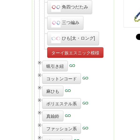
角四つだたみ
三つ編み
ひも[太・ロング]
ターイ族エスニック模様
蝋引き紐
コットンコード
麻ひも
ポリエステル系
真鍮鈴
ファッション系