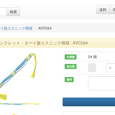
送料
検索
ーイ族エスニック模様
AVC024
ンクレット・ターイ族エスニック模様 : AVC024
24 個
在庫数
発注数
-
備考