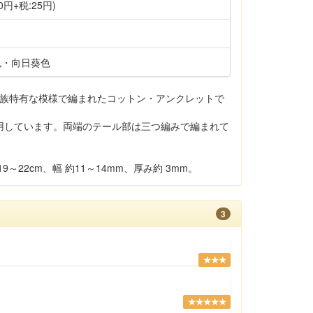
0円+税:25円)
色・向日葵色
イ族特有な模様で編まれたコットン・アンクレットで
用しています。両端のテール部は三つ編みで編まれて
～22cm、幅 約11～14mm、厚み約 3mm。
3
★★★
★★★★★