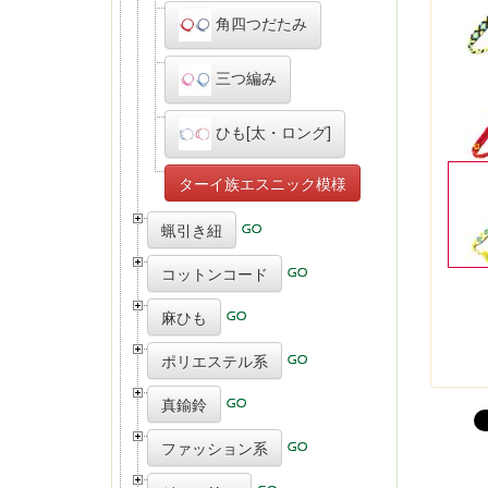
角四つだたみ
三つ編み
ひも[太・ロング]
ターイ族エスニック模様
蝋引き紐
コットンコード
麻ひも
ポリエステル系
真鍮鈴
ファッション系