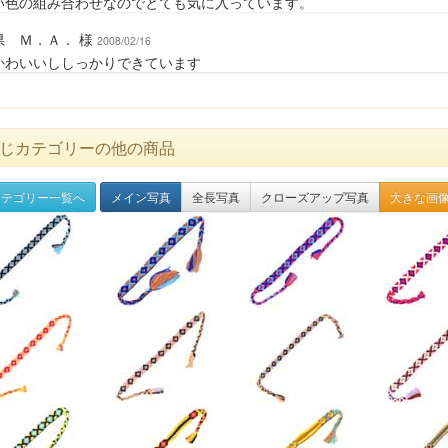
い色の組み合わせなのでとても気に入っています。
県 Ｍ．Ａ． 様
2008/02/16
かわいいししっかりできています
じカテゴリーの他の商品
テゴリー一覧へ
メイン写真
全長写真
クローズアップ写真
大きな画像