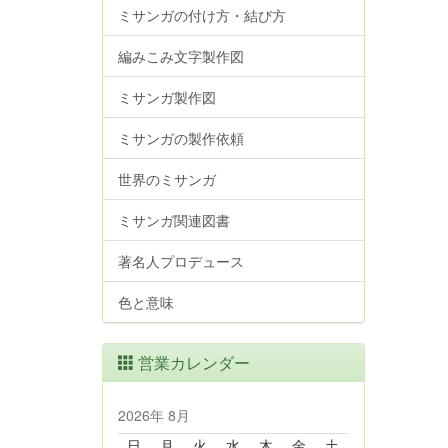
ミサンガの付け方・結び方
編みこみ文字製作図
ミサンガ製作図
ミサンガの製作依頼
世界のミサンガ
ミサンガ関連図書
著名人プロデュース
色と意味
営業カレンダー
2026年 8月
日
月
火
水
木
金
土