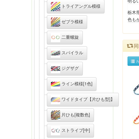
明る
トライアングル模様
栃木
色も
ゼブラ模様
二重螺旋
同
スパイラル
カ
ジグザグ
ライン模様[1色]
ワイドタイプ【片ひも型]】
片ひも[複数色]
ストライプ[中]