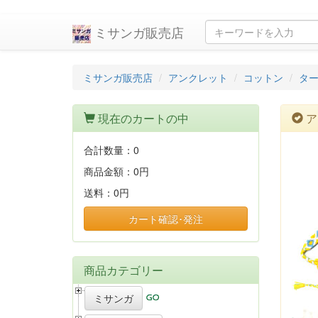
ミサンガ販売店
ミサンガ販売店
アンクレット
コットン
タ
現在のカートの中
ア
合計数量：
0
商品金額：
0円
送料：
0円
カート確認･発注
商品カテゴリー
ミサンガ