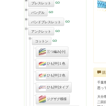
ブレスレット
バングル
バンドブレスレット
アンクレット
コットン
三つ編み[小]
ひも[中]１色
購
ひも[中]２色
千葉
ひも[中]タイプ
思っ
大分
ジグザグ模様
二回