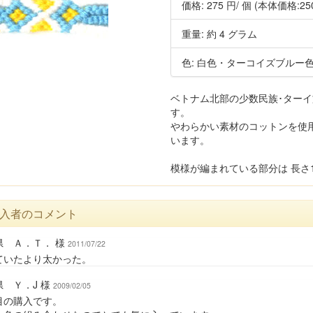
価格:
275 円
/ 個
(本体価格:25
重量: 約 4 グラム
色: 白色・ターコイズブルー
ベトナム北部の少数民族･ター
す。
やわらかい素材のコットンを使
います。
模様が編まれている部分は 長さ19
入者のコメント
県 Ａ．Ｔ． 様
2011/07/22
ていたより太かった。
県 Ｙ．J 様
2009/02/05
目の購入です。