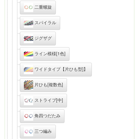
二重螺旋
スパイラル
ジグザグ
ライン模様[1色]
ワイドタイプ【片ひも型]】
片ひも[複数色]
ストライプ[中]
角四つだたみ
三つ編み