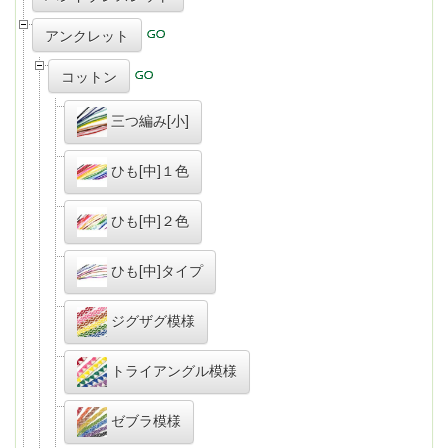
アンクレット
コットン
三つ編み[小]
ひも[中]１色
ひも[中]２色
ひも[中]タイプ
ジグザグ模様
トライアングル模様
ゼブラ模様