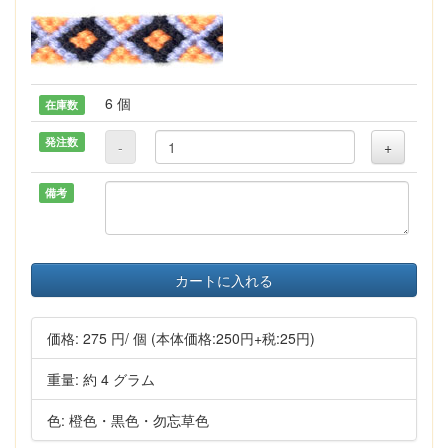
6 個
在庫数
発注数
-
+
備考
カートに入れる
価格:
275 円
/ 個
(本体価格:250円+税:25円)
重量: 約 4 グラム
色: 橙色・黒色・勿忘草色