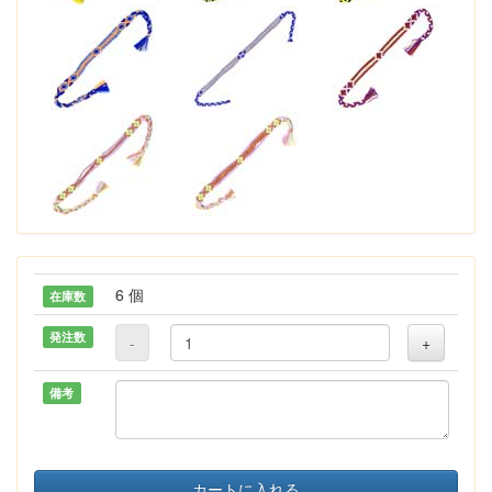
6 個
在庫数
発注数
-
+
備考
カートに入れる