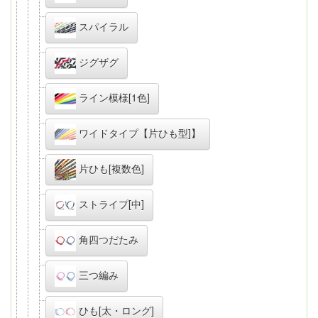
スパイラル
ジグザグ
ライン模様[1色]
ワイドタイプ【片ひも型]】
片ひも[複数色]
ストライプ[中]
角四つだたみ
三つ編み
ひも[太・ロング]