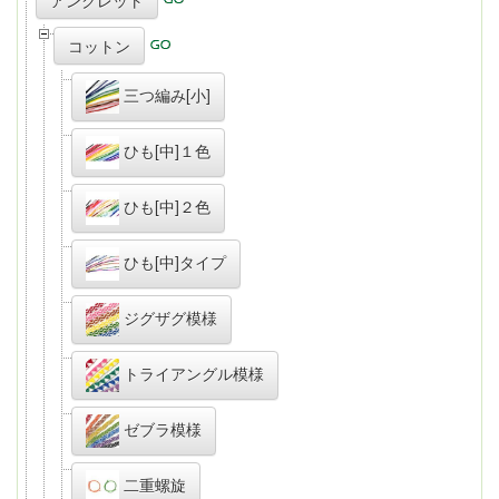
アンクレット
コットン
三つ編み[小]
ひも[中]１色
ひも[中]２色
ひも[中]タイプ
ジグザグ模様
トライアングル模様
ゼブラ模様
二重螺旋