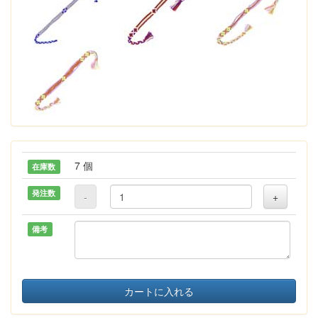
7 個
在庫数
発注数
-
+
備考
カートに入れる