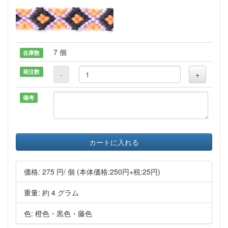
7 個
在庫数
発注数
-
+
備考
カートに入れる
価格:
275 円
/ 個
(本体価格:250円+税:25円)
重量: 約 4 グラム
色: 橙色・黒色・藤色