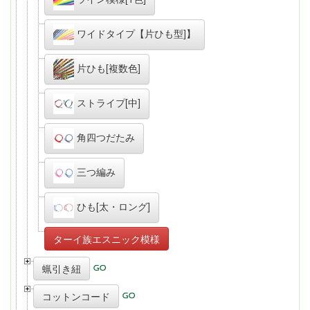
ワイドタイプ【片ひも型]】
片ひも[複数色]
ストライプ[中]
角四つだたみ
三つ編み
ひも[太・ロング]
ターイ族エスニック模様
蝋引き紐
コットンコード