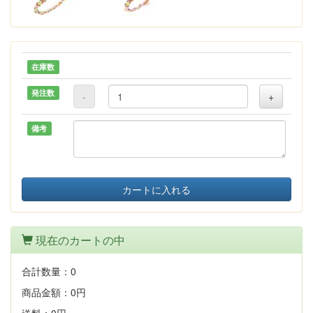
在庫数
発注数
-
+
備考
カートに入れる
現在のカートの中
合計数量：
0
商品金額：
0円