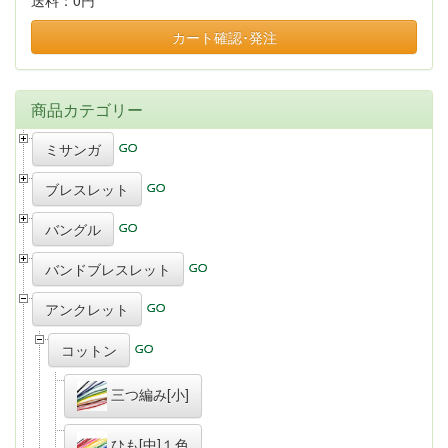
送料：
0円
カート確認･発注
商品カテゴリー
ミサンガ
ブレスレット
バングル
バンドブレスレット
アンクレット
コットン
三つ編み[小]
ひも[中]１色