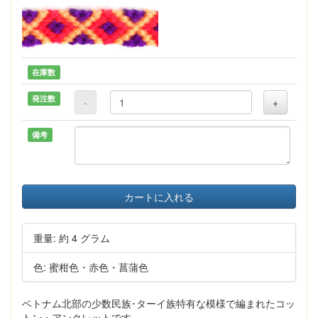
在庫数
発注数
-
+
備考
カートに入れる
重量: 約 4 グラム
色: 蜜柑色・赤色・菖蒲色
ベトナム北部の少数民族･ターイ族特有な模様で編まれたコッ
トン・アンクレットです。