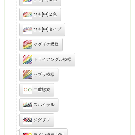
ひも[中]２色
ひも[中]タイプ
ジグザグ模様
トライアングル模様
ゼブラ模様
二重螺旋
スパイラル
ジグザグ
ライン模様[1色]