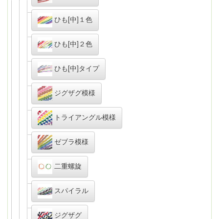
ひも[中]１色
ひも[中]２色
ひも[中]タイプ
ジグザグ模様
トライアングル模様
ゼブラ模様
二重螺旋
スパイラル
ジグザグ