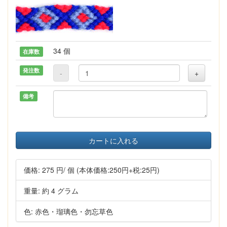
34 個
在庫数
発注数
-
+
備考
カートに入れる
価格:
275 円
/ 個
(本体価格:250円+税:25円)
重量: 約 4 グラム
色: 赤色・瑠璃色・勿忘草色