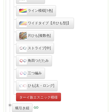
ライン模様[1色]
ワイドタイプ【片ひも型]】
片ひも[複数色]
ストライプ[中]
角四つだたみ
三つ編み
ひも[太・ロング]
ターイ族エスニック模様
蝋引き紐