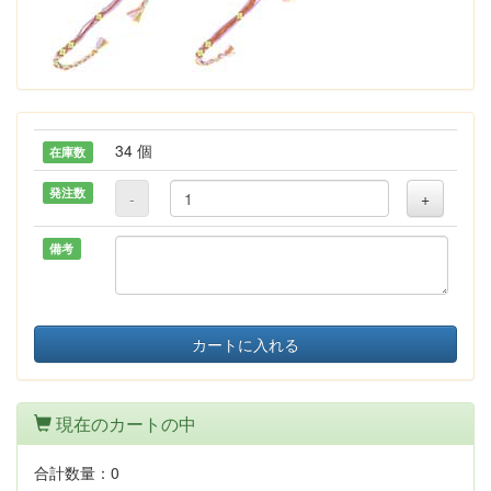
34 個
在庫数
発注数
-
+
備考
カートに入れる
現在のカートの中
合計数量：
0