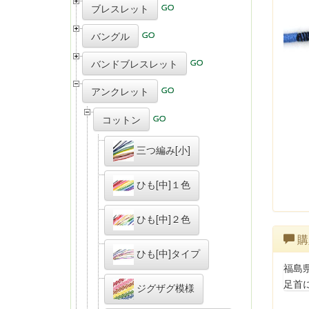
ブレスレット
バングル
バンドブレスレット
アンクレット
コットン
三つ編み[小]
ひも[中]１色
ひも[中]２色
購
ひも[中]タイプ
福島
足首
ジグザグ模様