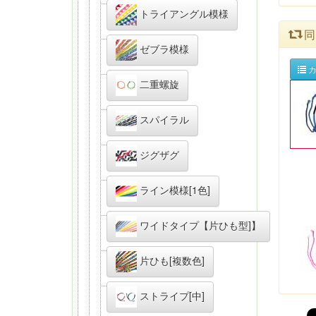
トライアングル模様
同
ゼブラ模様
カ
二重螺旋
スパイラル
ジグザグ
ライン模様[1色]
ワイドタイプ【片ひも型]】
片ひも[複数色]
ストライプ[中]