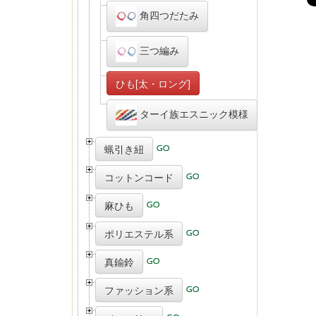
角四つだたみ
三つ編み
ひも[太・ロング]
ターイ族エスニック模様
蝋引き紐
コットンコード
麻ひも
ポリエステル系
真鍮鈴
ファッション系