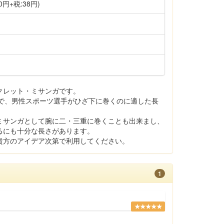
0円+税:38円)
クレット・ミサンガです。
すので、男性スポーツ選手がひざ下に巻くのに適した長
ミサンガとして腕に二・三重に巻くことも出来まし、
るにも十分な長さがあります。
貴方のアイデア次第で利用してください。
1
★★★★★