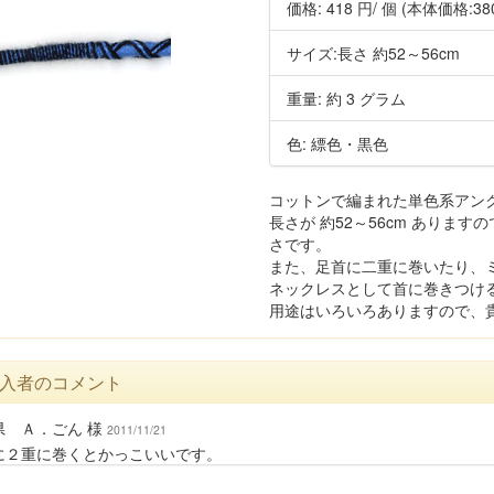
価格:
418 円
/ 個
(本体価格:38
サイズ:長さ 約52～56cm
重量: 約 3 グラム
色: 縹色・黒色
コットンで編まれた単色系アン
長さが 約52～56cm ありま
さです。
また、足首に二重に巻いたり、
ネックレスとして首に巻きつけ
用途はいろいろありますので、
入者のコメント
県 Ａ．ごん 様
2011/11/21
に２重に巻くとかっこいいです。