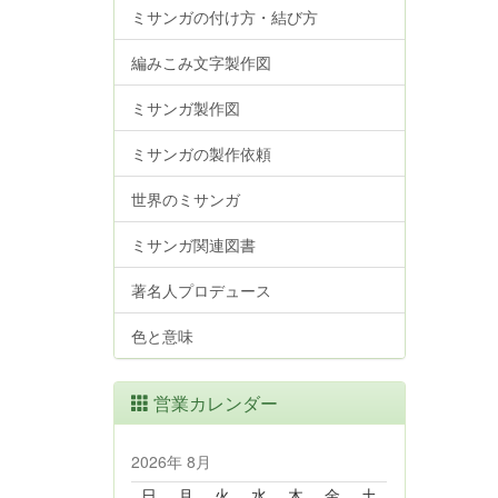
ミサンガの付け方・結び方
編みこみ文字製作図
ミサンガ製作図
ミサンガの製作依頼
世界のミサンガ
ミサンガ関連図書
著名人プロデュース
色と意味
営業カレンダー
2026年 8月
日
月
火
水
木
金
土