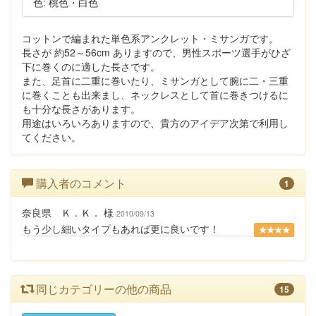
色: 桃色・白色
コットンで編まれた単色系アンクレット・ミサンガです。
長さが 約52～56cm ありますので、男性スポーツ選手がひざ
下に巻くのに適した長さです。
また、足首に二重に巻いたり、ミサンガとして腕に二・三重
に巻くことも出来まし、ネックレスとして首に巻きつけるに
も十分な長さがあります。
用途はいろいろありますので、貴方のアイデア次第で利用し
てください。
購入者のコメント
1
奈良県 Ｋ．Ｋ． 様
2010/09/13
もう少し細いタイプもあれば更に良いです！
★★★★
同じカテゴリーの他の商品
15