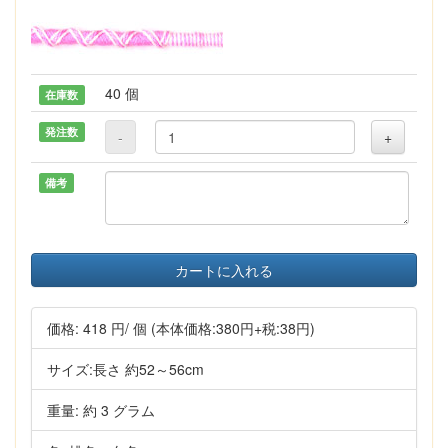
40 個
在庫数
発注数
-
+
備考
カートに入れる
価格:
418 円
/ 個
(本体価格:380円+税:38円)
サイズ:長さ 約52～56cm
重量: 約 3 グラム