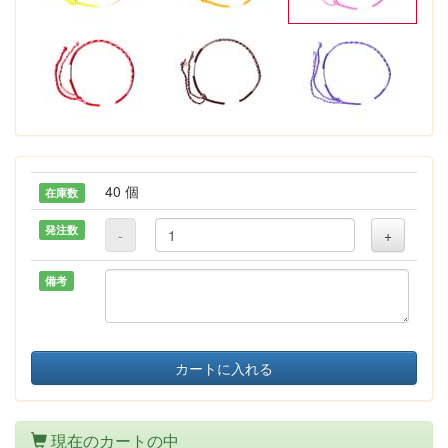
40 個
在庫数
発注数
-
+
備考
カートに入れる
現在のカートの中