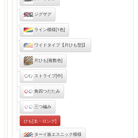
ジグザグ
ライン模様[1色]
ワイドタイプ【片ひも型]】
片ひも[複数色]
ストライプ[中]
角四つだたみ
三つ編み
ひも[太・ロング]
ターイ族エスニック模様