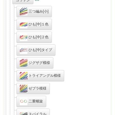
三つ編み[小]
ひも[中]１色
ひも[中]２色
ひも[中]タイプ
ジグザグ模様
トライアングル模様
ゼブラ模様
二重螺旋
スパイラル