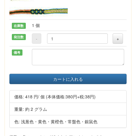
1 個
在庫数
発注数
-
+
備考
カートに入れる
価格:
418 円
/ 個
(本体価格:380円+税:38円)
重量: 約 2 グラム
色: 浅葱色・黄色・黄橙色・常盤色・銀鼠色