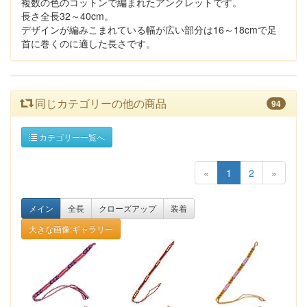
複数の色のコットンで編まれたアンクレットです。
長さ全長32～40cm。
デザインが編みこまれている幅が広い部分は16～18cmで足
首に巻くのに適した長さです。
同じカテゴリーの他の商品
94
カテゴリー一覧へ
«
1
2
»
メイン
全長
クローズアップ
装着
大きな画像:ギャラリー