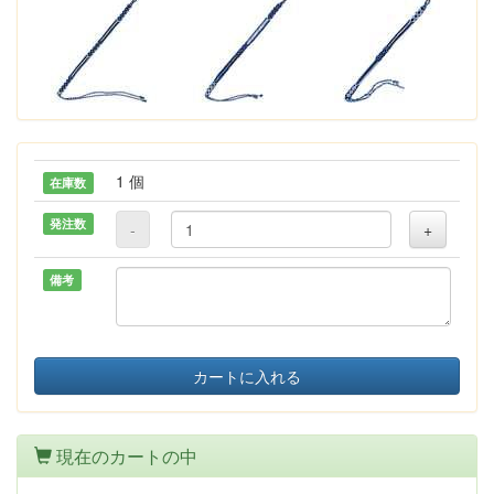
1 個
在庫数
発注数
-
+
備考
カートに入れる
現在のカートの中