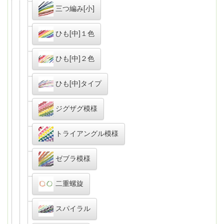
三つ編み[小]
ひも[中]１色
ひも[中]２色
ひも[中]タイプ
ジグザグ模様
トライアングル模様
ゼブラ模様
二重螺旋
スパイラル