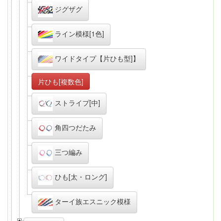
ジグザグ
ライン模様[1色]
ワイドタイプ【片ひも型]】
片ひも[複数色]
ストライプ[中]
角四つだたみ
三つ編み
ひも[太・ロング]
ターイ族エスニック模様