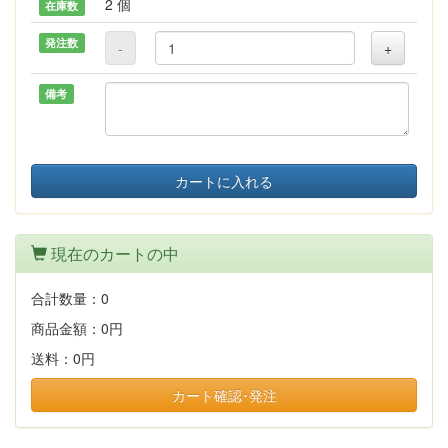
2 個
在庫数
発注数
-
+
備考
カートに入れる
現在のカートの中
合計数量：
0
商品金額：
0円
送料：
0円
カート確認･発注