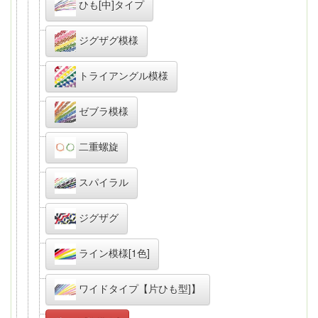
ひも[中]タイプ
ジグザグ模様
トライアングル模様
ゼブラ模様
二重螺旋
スパイラル
ジグザグ
ライン模様[1色]
ワイドタイプ【片ひも型]】