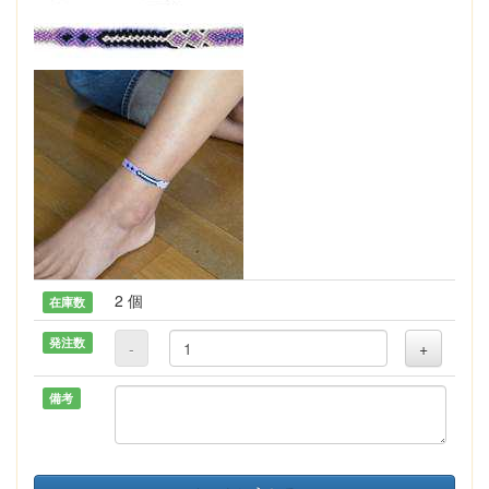
2 個
在庫数
発注数
-
+
備考