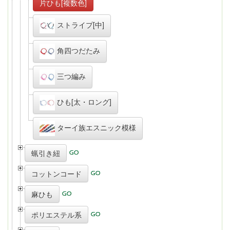
片ひも[複数色]
ストライプ[中]
角四つだたみ
三つ編み
ひも[太・ロング]
ターイ族エスニック模様
蝋引き紐
コットンコード
麻ひも
ポリエステル系