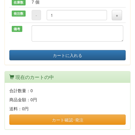
7 個
在庫数
発注数
-
+
備考
カートに入れる
現在のカートの中
合計数量：
0
商品金額：
0円
送料：
0円
カート確認･発注