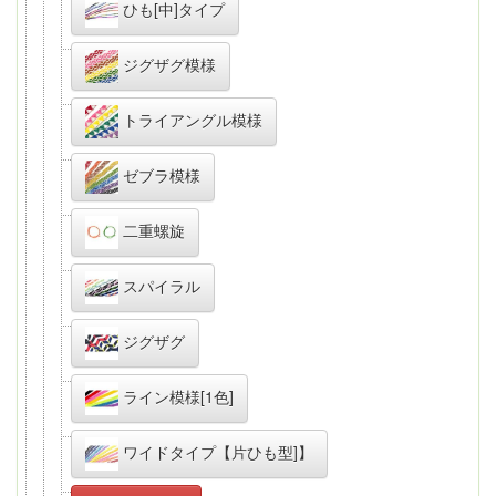
ひも[中]タイプ
ジグザグ模様
トライアングル模様
ゼブラ模様
二重螺旋
スパイラル
ジグザグ
ライン模様[1色]
ワイドタイプ【片ひも型]】