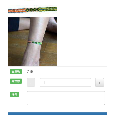
7 個
在庫数
発注数
-
+
備考