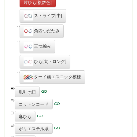
片ひも[複数色]
ストライプ[中]
角四つだたみ
三つ編み
ひも[太・ロング]
ターイ族エスニック模様
蝋引き紐
コットンコード
麻ひも
ポリエステル系