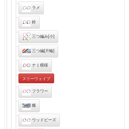
ラメ
鈴
三つ編み[小]
三つ編[片輪]
ナミ模様
スリーウェイブ
フラワー
蝶
ウッドビーズ