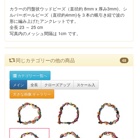
カラーの円盤状ウッドビーズ（直径約 8mm x 厚み3mm)、シ
ルバーボールビーズ（直径約4mm)を３本の蝋引き紐で波の
形に編み上げたアンクレットです。
全長 23 ～ 25 cm
写真内のメッシュ間隔は 1cm です。
同じカテゴリーの他の商品
48
カテゴリー一覧へ
メイン
全長
クローズアップ
スケール入
大きな画像:ギャラリー