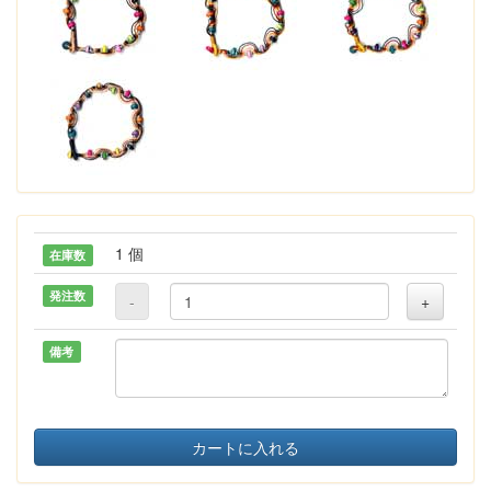
1 個
在庫数
発注数
-
+
備考
カートに入れる