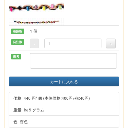
1 個
在庫数
発注数
-
+
備考
カートに入れる
価格:
440 円
/ 個
(本体価格:400円+税:40円)
重量: 約 5 グラム
色: 杏色