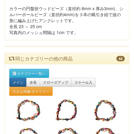
カラーの円盤状ウッドビーズ（直径約 8mm x 厚み3mm)、シ
ルバーボールビーズ（直径約4mm)を３本の蝋引き紐で波の
形に編み上げたアンクレットです。
全長 23 ～ 25 cm
写真内のメッシュ間隔は 1cm です。
同じカテゴリーの他の商品
48
カテゴリー一覧へ
メイン
全長
クローズアップ
スケール入
大きな画像:ギャラリー