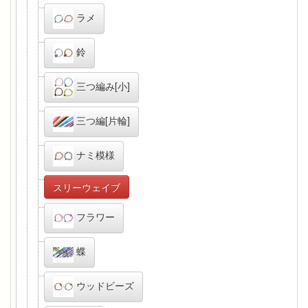
ラメ
鈴
三つ編み[小]
三つ編[片輪]
ナミ模様
スリーウェイブ
フラワー
蝶
ウッドビーズ