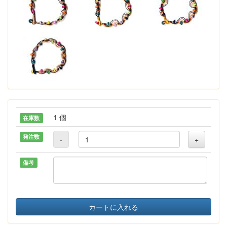
1 個
在庫数
発注数
-
+
備考
カートに入れる