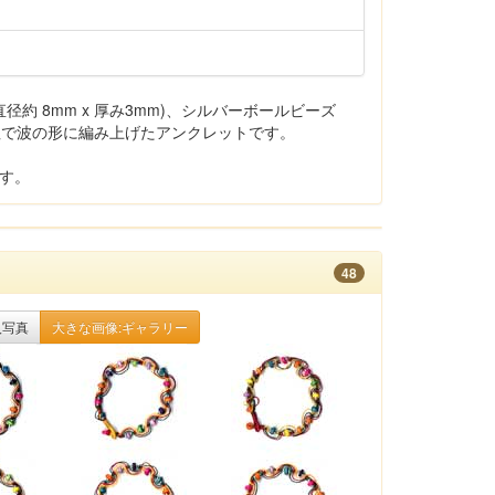
約 8mm x 厚み3mm)、シルバーボールビーズ
紐で波の形に編み上げたアンクレットです。
です。
48
入写真
大きな画像:ギャラリー