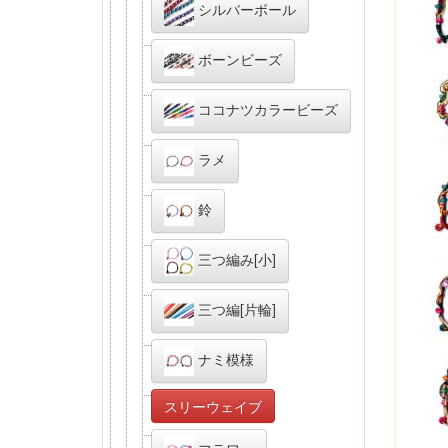
シルバーボール
ボーンビーズ
ココナツカラービーズ
ラメ
鈴
三つ編み[小]
三つ編[片輪]
ナミ模様
スリーウェイブ