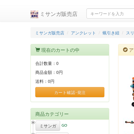
ミサンガ販売店
ミサンガ販売店
アンクレット
蝋引き紐
ス
現在のカートの中
ア
合計数量：
0
商品金額：
0円
送料：
0円
カート確認･発注
商品カテゴリー
ミサンガ