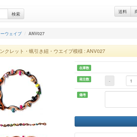
送料
検索
リーウェイブ
ANV027
ンクレット・蝋引き紐・ウエイブ模様 : ANV027
在庫数
発注数
-
備考