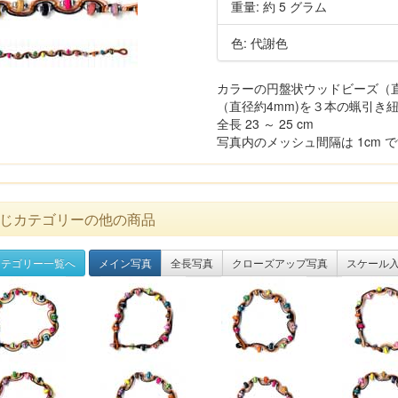
重量: 約 5 グラム
色: 代謝色
カラーの円盤状ウッドビーズ（直径
（直径約4mm)を３本の蝋引き
全長 23 ～ 25 cm
写真内のメッシュ間隔は 1cm 
じカテゴリーの他の商品
テゴリー一覧へ
メイン写真
全長写真
クローズアップ写真
スケール