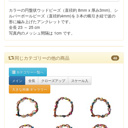
カラーの円盤状ウッドビーズ（直径約 8mm x 厚み3mm)、シ
ルバーボールビーズ（直径約4mm)を３本の蝋引き紐で波の
形に編み上げたアンクレットです。
全長 23 ～ 25 cm
写真内のメッシュ間隔は 1cm です。
同じカテゴリーの他の商品
48
カテゴリー一覧へ
メイン
全長
クローズアップ
スケール入
大きな画像:ギャラリー