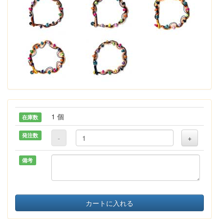
1 個
在庫数
発注数
-
+
備考
カートに入れる