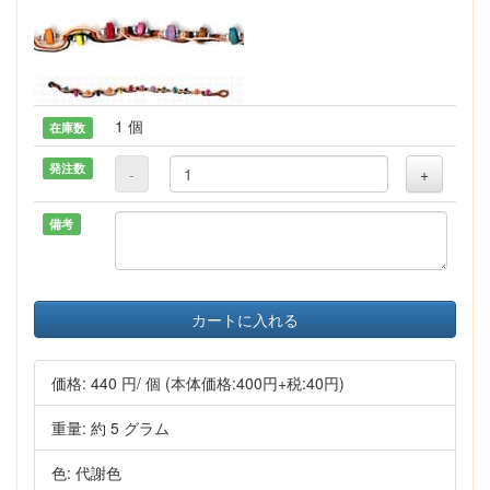
1 個
在庫数
発注数
-
+
備考
カートに入れる
価格:
440 円
/ 個
(本体価格:400円+税:40円)
重量: 約 5 グラム
色: 代謝色