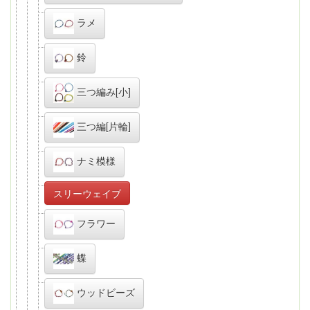
ラメ
鈴
三つ編み[小]
三つ編[片輪]
ナミ模様
スリーウェイブ
フラワー
蝶
ウッドビーズ