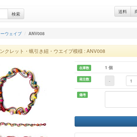
送料
検索
リーウェイブ
ANV008
ンクレット・蝋引き紐・ウエイブ模様 : ANV008
1 個
在庫数
発注数
-
備考