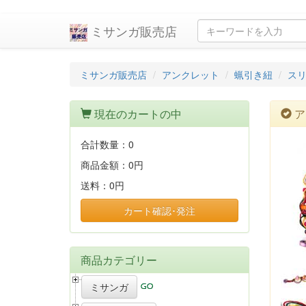
ミサンガ販売店
ミサンガ販売店
アンクレット
蝋引き紐
ス
現在のカートの中
ア
合計数量：
0
商品金額：
0円
送料：
0円
カート確認･発注
商品カテゴリー
ミサンガ