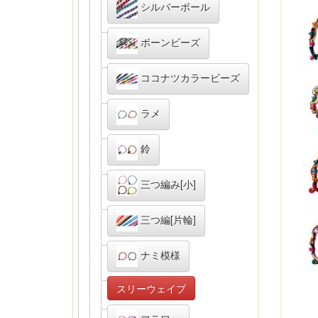
シルバーボール
ボーンビーズ
ココナツカラービーズ
ラメ
鈴
三つ編み[小]
三つ編[片輪]
ナミ模様
スリーウェイブ