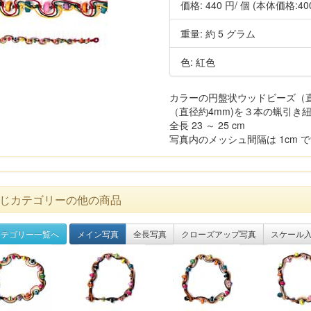
価格:
440 円
/ 個
(本体価格:40
重量: 約 5 グラム
色: 紅色
カラーの円盤状ウッドビーズ（直径
（直径約4mm)を３本の蝋引き
全長 23 ～ 25 cm
写真内のメッシュ間隔は 1cm 
じカテゴリーの他の商品
テゴリー一覧へ
メイン写真
全長写真
クローズアップ写真
スケール