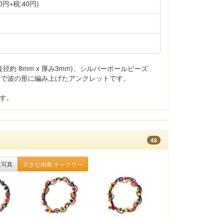
0円+税:40円)
約 8mm x 厚み3mm)、シルバーボールビーズ
紐で波の形に編み上げたアンクレットです。
です。
48
入写真
大きな画像:ギャラリー