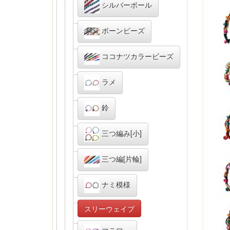
シルバーボール
ボーンビーズ
ココナツカラービーズ
ラメ
鈴
三つ編み[小]
三つ編[片輪]
ナミ模様
スリーウェイブ