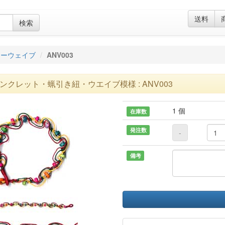
送料
検索
リーウェイブ
ANV003
ンクレット・蝋引き紐・ウエイブ模様 : ANV003
1 個
在庫数
発注数
-
備考