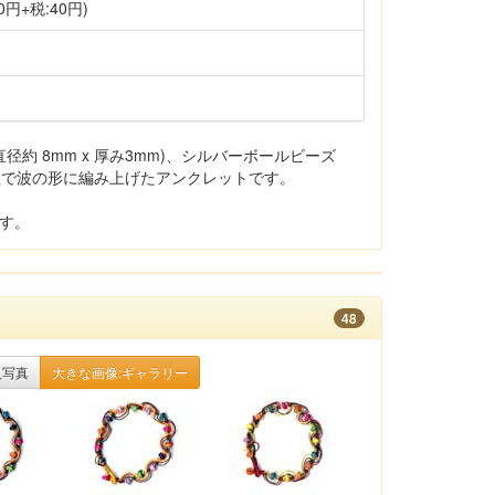
0円+税:40円)
約 8mm x 厚み3mm)、シルバーボールビーズ
紐で波の形に編み上げたアンクレットです。
です。
48
入写真
大きな画像:ギャラリー