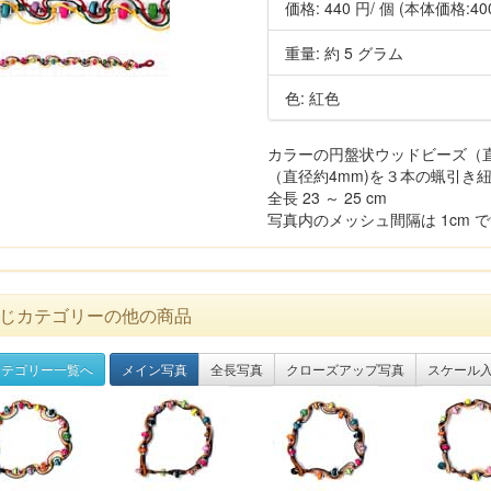
価格:
440 円
/ 個
(本体価格:40
重量: 約 5 グラム
色: 紅色
カラーの円盤状ウッドビーズ（直径
（直径約4mm)を３本の蝋引き
全長 23 ～ 25 cm
写真内のメッシュ間隔は 1cm 
じカテゴリーの他の商品
テゴリー一覧へ
メイン写真
全長写真
クローズアップ写真
スケール