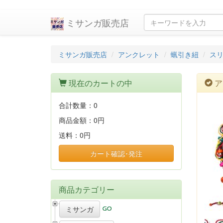
ミサンガ販売店
ミサンガ販売店
アンクレット
蝋引き紐
ス
現在のカートの中
ア
合計数量：
0
商品金額：
0円
送料：
0円
カート確認･発注
商品カテゴリー
ミサンガ