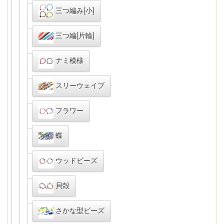
三つ編み[小]
三つ編[片輪]
ナミ模様
スリーウェイブ
フラワー
蝶
ウッドビーズ
貝殻
さかな型ビーズ