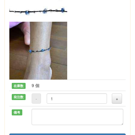
9 個
在庫数
発注数
-
+
備考