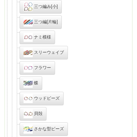
三つ編み[小]
三つ編[片輪]
ナミ模様
スリーウェイブ
フラワー
蝶
ウッドビーズ
貝殻
さかな型ビーズ