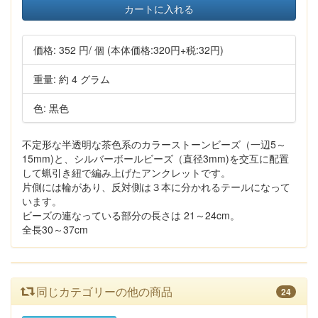
カートに入れる
価格:
352 円
/ 個
(本体価格:320円+税:32円)
重量: 約 4 グラム
色: 黒色
不定形な半透明な茶色系のカラーストーンビーズ（一辺5～
15mm)と、シルバーボールビーズ（直径3mm)を交互に配置
して蝋引き紐で編み上げたアンクレットです。
片側には輪があり、反対側は３本に分かれるテールになって
います。
ビーズの連なっている部分の長さは 21～24cm。
全長30～37cm
同じカテゴリーの他の商品
24