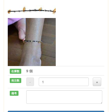
9 個
在庫数
発注数
-
+
備考