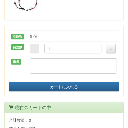
9 個
在庫数
発注数
-
+
備考
カートに入れる
現在のカートの中
合計数量：
0