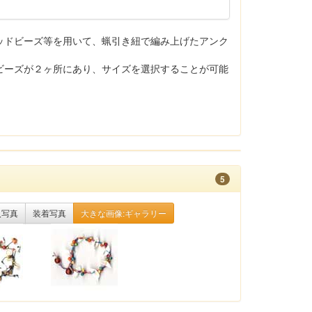
ッドビーズ等を用いて、蝋引き紐で編み上げたアンク
ビーズが２ヶ所にあり、サイズを選択することが可能
。
5
入写真
装着写真
大きな画像:ギャラリー