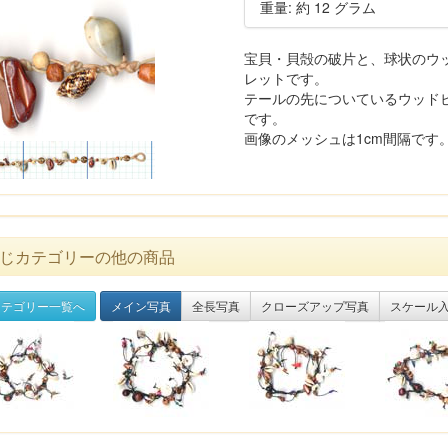
重量: 約 12 グラム
宝貝・貝殻の破片と、球状のウ
レットです。
テールの先についているウッド
です。
画像のメッシュは1cm間隔です
じカテゴリーの他の商品
テゴリー一覧へ
メイン写真
全長写真
クローズアップ写真
スケール