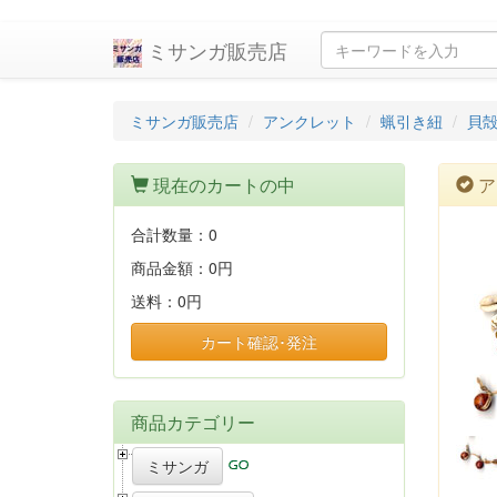
ミサンガ販売店
ミサンガ販売店
アンクレット
蝋引き紐
貝
現在のカートの中
ア
合計数量：
0
商品金額：
0円
送料：
0円
カート確認･発注
商品カテゴリー
ミサンガ