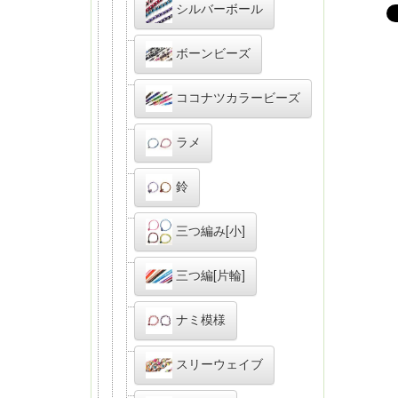
シルバーボール
ボーンビーズ
ココナツカラービーズ
ラメ
鈴
三つ編み[小]
三つ編[片輪]
ナミ模様
スリーウェイブ