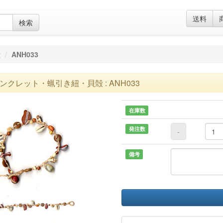
送料
検索
殻
ANH033
ンクレット・蝋引き紐・貝殻 : ANH033
在庫数
発注数
-
備考