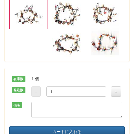
1 個
在庫数
発注数
-
+
備考
カートに入れる