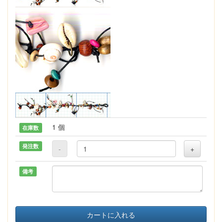
1 個
在庫数
発注数
-
+
備考
カートに入れる