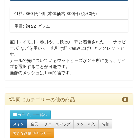
価格:
660 円
/ 個
(本体価格:600円+税:60円)
重量: 約 22 グラム
宝貝・イモ貝・巻貝や、貝殻の一部と着色されたココナツビ
ーズﾞなどを用いて、蝋引き紐で編み上げたアンクレットで
す。
テールの先についているウッドビーズが２ヶ所にあり、サイ
ズを選択することが可能です。
画像のメッシュは1cm間隔です。
同じカテゴリーの他の商品
5
カテゴリー一覧へ
メイン
全長
クローズアップ
スケール入
装着
大きな画像:ギャラリー