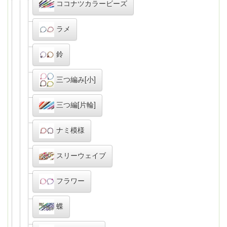
ココナツカラービーズ
ラメ
鈴
三つ編み[小]
三つ編[片輪]
ナミ模様
スリーウェイブ
フラワー
蝶