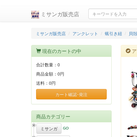
ミサンガ販売店
ミサンガ販売店
アンクレット
蝋引き紐
貝
現在のカートの中
ア
合計数量：
0
商品金額：
0円
送料：
0円
カート確認･発注
商品カテゴリー
ミサンガ