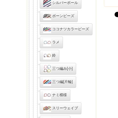
シルバーボール
ボーンビーズ
ココナツカラービーズ
ラメ
鈴
三つ編み[小]
三つ編[片輪]
ナミ模様
スリーウェイブ