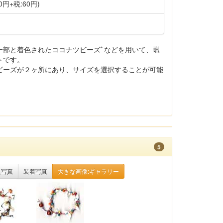
0円+税:60円)
一部と着色されたココナツビーズﾞなどを用いて、蝋
トです。
ビーズが２ヶ所にあり、サイズを選択することが可能
。
5
入写真
装着写真
大きな画像:ギャラリー