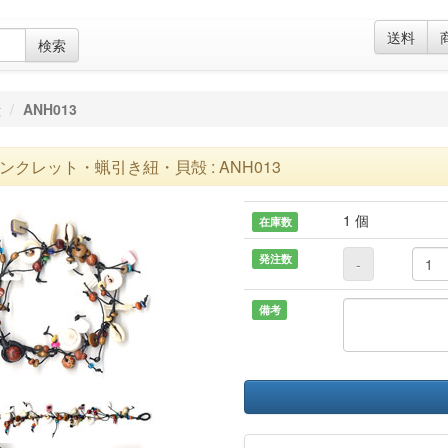
送料
検索
殻
ANH013
ンクレット・蝋引き紐・貝殻 : ANH013
1 個
在庫数
発注数
-
備考