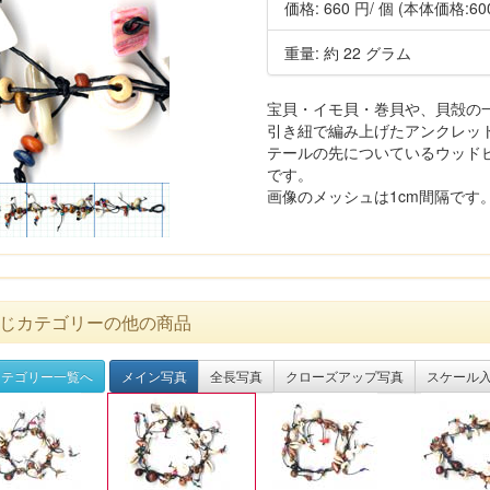
価格:
660 円
/ 個
(本体価格:60
重量: 約 22 グラム
宝貝・イモ貝・巻貝や、貝殻の
引き紐で編み上げたアンクレッ
テールの先についているウッド
です。
画像のメッシュは1cm間隔です
じカテゴリーの他の商品
テゴリー一覧へ
メイン写真
全長写真
クローズアップ写真
スケール