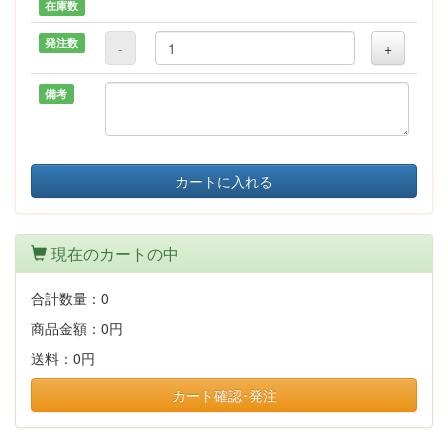
在庫数
発注数
-
+
備考
カートに入れる
現在のカートの中
合計数量：
0
商品金額：
0円
送料：
0円
カート確認･発注