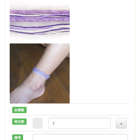
在庫数
発注数
-
+
備考