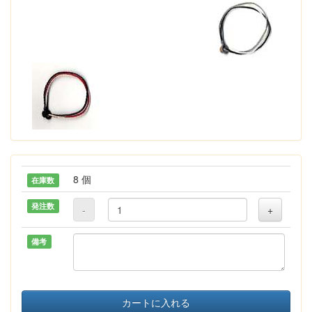
8 個
在庫数
発注数
-
+
備考
カートに入れる