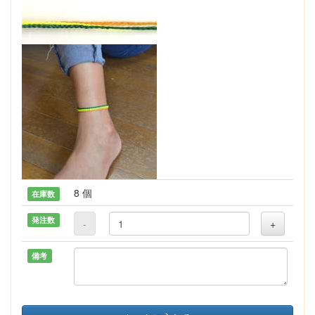
8 個
在庫数
発注数
-
+
備考