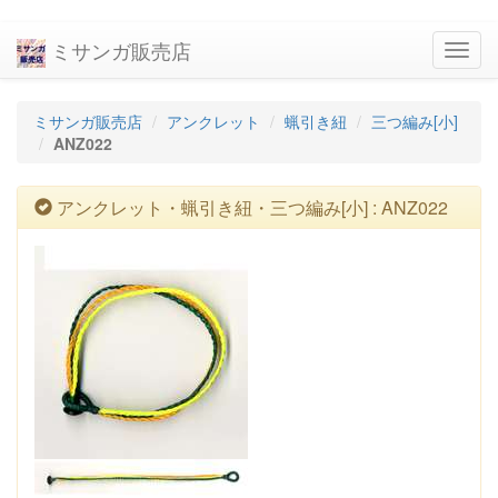
ミサンガ販売店
navig
ミサンガ販売店
アンクレット
蝋引き紐
三つ編み[小]
ANZ022
アンクレット・蝋引き紐・三つ編み[小] : ANZ022