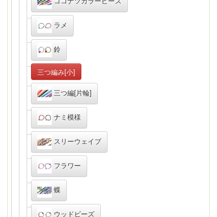
ココナツカラービーズ
ラメ
鈴
三つ編み[小]
三つ編[片輪]
ナミ模様
スリーウェイブ
フラワー
蝶
ウッドビーズ