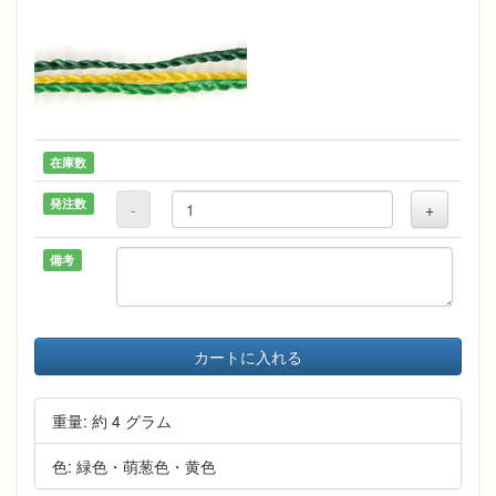
在庫数
発注数
-
+
備考
カートに入れる
重量: 約 4 グラム
色: 緑色・萌葱色・黄色