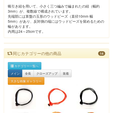
蝋引き紐を用いて、小さく三つ編みで編まれたの紐（幅約
3mm）が、複数線で構成されています。
先端部には算盤の玉形のウッドビーズ（直径10mm 幅
5mm）があり、反対側の端にはウッドビーズを留めるための
輪があります。
内周は24～25cmです。
同じカテゴリーの他の商品
14
カテゴリー一覧へ
メイン
全長
クローズアップ
装着
大きな画像:ギャラリー