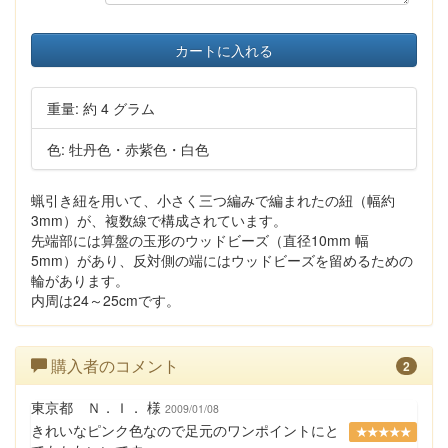
カートに入れる
重量: 約 4 グラム
色: 牡丹色・赤紫色・白色
蝋引き紐を用いて、小さく三つ編みで編まれたの紐（幅約
3mm）が、複数線で構成されています。
先端部には算盤の玉形のウッドビーズ（直径10mm 幅
5mm）があり、反対側の端にはウッドビーズを留めるための
輪があります。
内周は24～25cmです。
購入者のコメント
2
東京都 Ｎ．Ｉ． 様
2009/01/08
きれいなピンク色なので足元のワンポイントにと
★★★★★