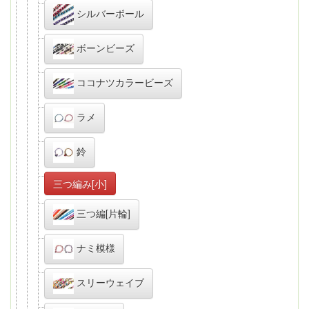
シルバーボール
ボーンビーズ
ココナツカラービーズ
ラメ
鈴
三つ編み[小]
三つ編[片輪]
ナミ模様
スリーウェイブ