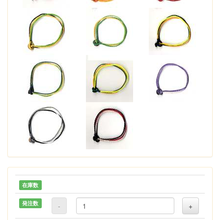
在庫数
発注数
-
+