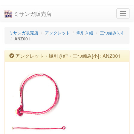
ミサンガ販売店
navig
ミサンガ販売店
アンクレット
蝋引き紐
三つ編み[小]
ANZ001
アンクレット・蝋引き紐・三つ編み[小] : ANZ001