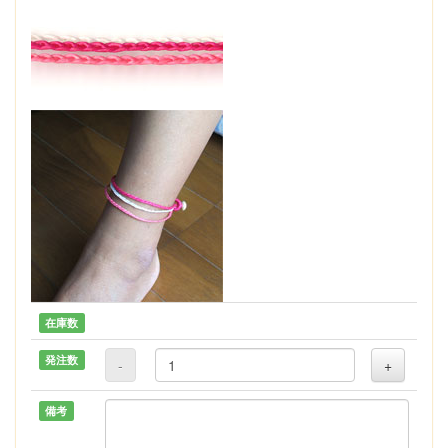
在庫数
発注数
-
+
備考