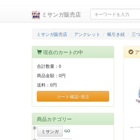
ミサンガ販売店
ミサンガ販売店
アンクレット
蝋引き紐
三
現在のカートの中
ア
合計数量：
0
商品金額：
0円
送料：
0円
カート確認･発注
商品カテゴリー
ミサンガ