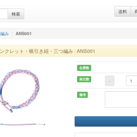
送料
検索
つ編み
ANS001
ンクレット・蝋引き紐・三つ編み : ANS001
在庫数
発注数
-
備考