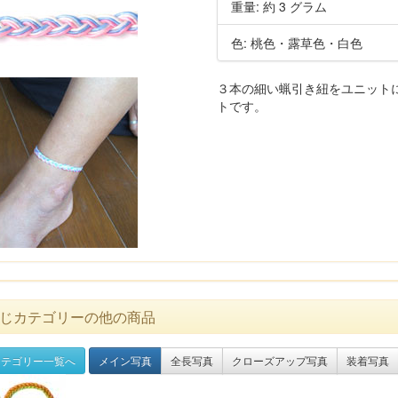
重量: 約 3 グラム
色: 桃色・露草色・白色
３本の細い蝋引き紐をユニット
トです。
じカテゴリーの他の商品
テゴリー一覧へ
メイン写真
全長写真
クローズアップ写真
装着写真