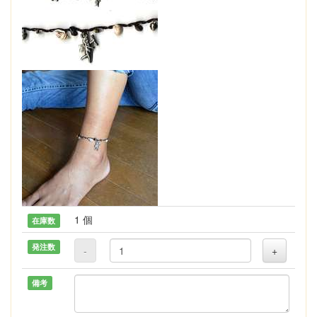
1 個
在庫数
発注数
-
+
備考