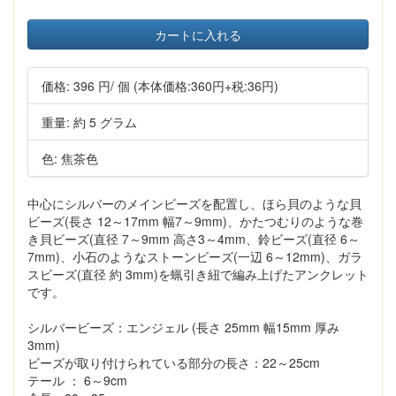
カートに入れる
価格:
396 円
/ 個
(本体価格:360円+税:36円)
重量: 約 5 グラム
色: 焦茶色
中心にシルバーのメインビーズを配置し、ほら貝のような貝
ビーズ(長さ 12～17mm 幅7～9mm)、かたつむりのような巻
き貝ビーズ(直径 7～9mm 高さ3～4mm、鈴ビーズ(直径 6～
7mm)、小石のようなストーンビーズ(一辺 6～12mm)、ガラ
スビーズ(直径 約 3mm)を蝋引き紐で編み上げたアンクレット
です。
シルバービーズ：エンジェル (長さ 25mm 幅15mm 厚み
3mm)
ビーズが取り付けられている部分の長さ：22～25cm
テール ： 6～9cm