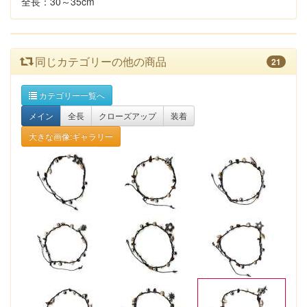
全長：30～35cm
同じカテゴリーの他の商品
21
カテゴリー一覧へ
メイン
全長
クローズアップ
装着
大きな画像:ギャラリー