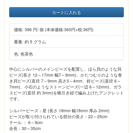
カートに入れる
価格:
396 円
/ 個
(本体価格:360円+税:36円)
重量: 約 5 グラム
色: 焦茶色
中心にシルバーのメインビーズを配置し、ほら貝のような貝
ビーズ(長さ 12～17mm 幅7～9mm)、かたつむりのような巻
き貝ビーズ(直径 7～9mm 高さ3～4mm、鈴ビーズ(直径 6～
7mm)、小石のようなストーンビーズ(一辺 6～12mm)、ガラ
スビーズ(直径 約 3mm)を蝋引き紐で編み上げたアンクレット
です。
シルバービーズ：星 (長さ 18mm 幅18mm 厚み 2mm)
ビーズが取り付けられている部分の長さ：22～25cm
テール ： 6～9cm
全長：30～35cm