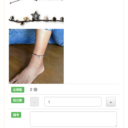
2 個
在庫数
発注数
-
+
備考