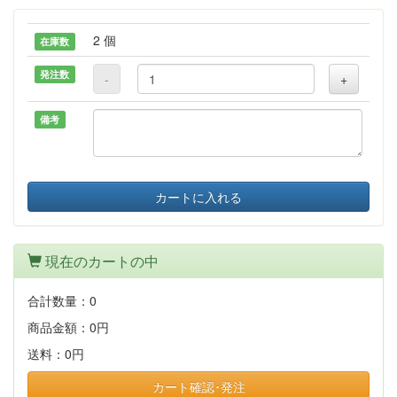
2 個
在庫数
発注数
-
+
備考
カートに入れる
現在のカートの中
合計数量：
0
商品金額：
0円
送料：
0円
カート確認･発注