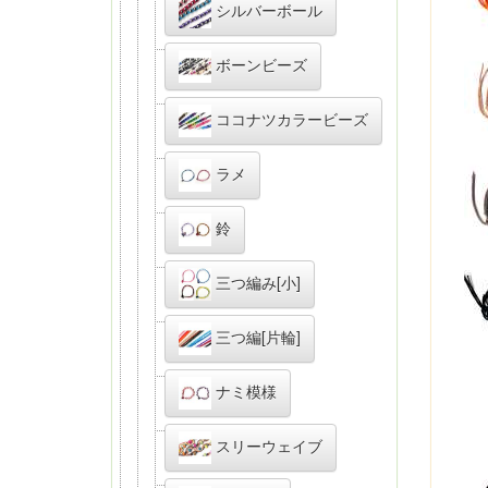
シルバーボール
ボーンビーズ
ココナツカラービーズ
ラメ
鈴
三つ編み[小]
三つ編[片輪]
ナミ模様
スリーウェイブ