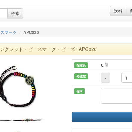
送料
検索
ースマーク
APC026
ンクレット・ピースマーク・ビーズ : APC026
8 個
在庫数
発注数
-
備考