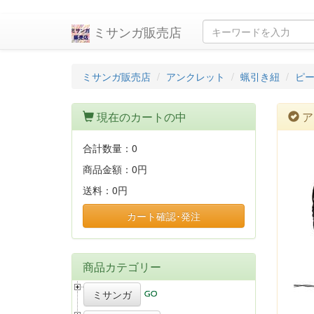
ミサンガ販売店
ミサンガ販売店
アンクレット
蝋引き紐
ピ
現在のカートの中
ア
合計数量：
0
商品金額：
0円
送料：
0円
カート確認･発注
商品カテゴリー
ミサンガ