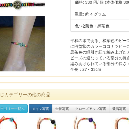
価格:
330 円
/ 個
(本体価格:30
重量: 約 4 グラム
色: 松葉色・黒茶色
平和の印である、松葉色のピースマ
に円盤状のカラーココナツビーズ(
黒茶色の蝋引き紐で編み上げた
ビーズの連なっている部分の長さ:
編みあげられている部分の長さ： 約
全長：27～33cm
じカテゴリーの他の商品
テゴリー一覧へ
メイン写真
全長写真
クローズアップ写真
装着写真