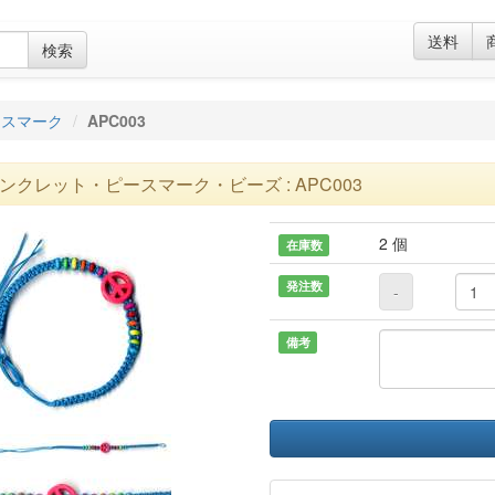
送料
検索
ースマーク
APC003
ンクレット・ピースマーク・ビーズ : APC003
2 個
在庫数
発注数
-
備考