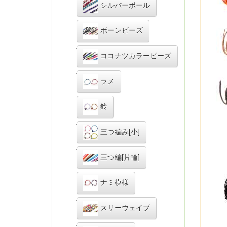
シルバーボール
ボーンビーズ
ココナツカラービーズ
ラメ
鈴
三つ編み[小]
三つ編[片輪]
ナミ模様
スリーウェイブ