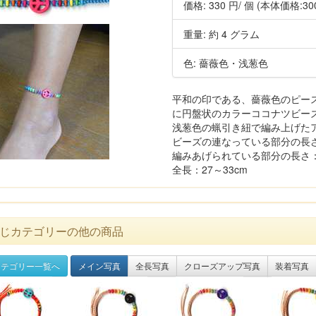
価格:
330 円
/ 個
(本体価格:30
重量: 約 4 グラム
色: 薔薇色・浅葱色
平和の印である、薔薇色のピースマ
に円盤状のカラーココナツビーズ(
浅葱色の蝋引き紐で編み上げた
ビーズの連なっている部分の長さ:
編みあげられている部分の長さ： 約
全長：27～33cm
じカテゴリーの他の商品
テゴリー一覧へ
メイン写真
全長写真
クローズアップ写真
装着写真