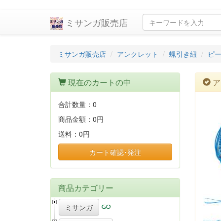
ミサンガ販売店
ミサンガ販売店
アンクレット
蝋引き紐
ピ
現在のカートの中
ア
合計数量：
0
商品金額：
0円
送料：
0円
カート確認･発注
商品カテゴリー
ミサンガ