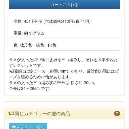
カートに入れる
価格:
451 円
/ 個
(本体価格:410円+税:41円)
重量: 約 3 グラム
色: 牡丹色・桃色・白色
ラメが入った細い蝋引き紐を三つ編みし、それを３本束ねた
アンクレットです。
先端部には鈴ビーズ（直径8mm）があり、反対側の端にはビ
ーズを留めるための輪があります。
ラメの入った三つ編み状の部分は 長さ約 20cm。
全長は24～26cm です。
同じカテゴリーの他の商品
7
カテゴリー一覧へ