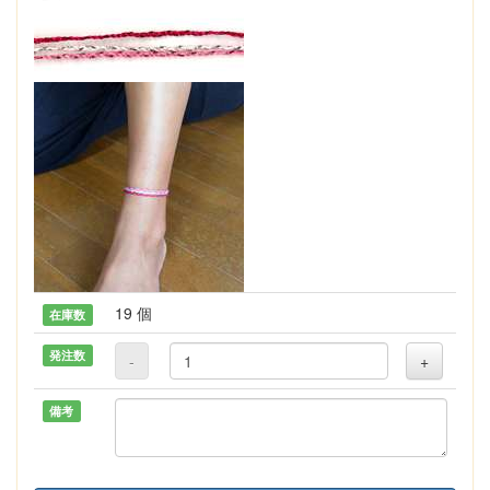
19 個
在庫数
発注数
-
+
備考