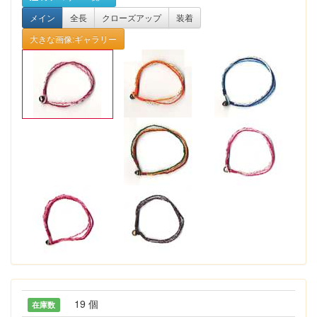
メイン
全長
クローズアップ
装着
大きな画像:ギャラリー
19 個
在庫数