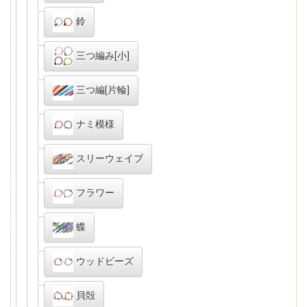
鈴
三つ編み[小]
三つ編[片輪]
ナミ模様
スリーウェイブ
フラワー
蝶
ウッドビーズ
貝殻