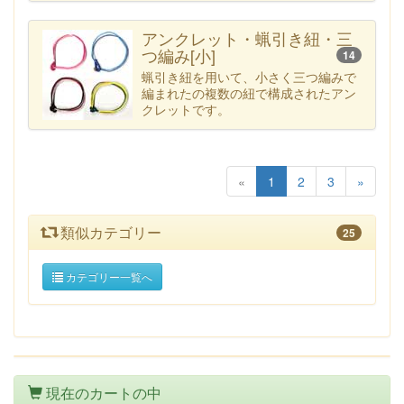
アンクレット・蝋引き紐・三
つ編み[小]
14
蝋引き紐を用いて、小さく三つ編みで
編まれたの複数の紐で構成されたアン
クレットです。
«
1
2
3
»
類似カテゴリー
25
カテゴリー一覧へ
現在のカートの中