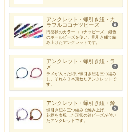
アンクレット・蝋引き紐・カ
ラフルココナツビーズ
6
円盤状のカラーココナツビーズ、銀色
のボールビーズを使い、蝋引き紐で編
み上げたアンクレットです。
アンクレット・蝋引き紐・ラ
メ
7
ラメが入った細い蝋引き紐を三つ編み
し、それを３本束ねたアンクレットで
す。
アンクレット・蝋引き紐・鈴
5
蝋引き紐を三つ編みで編み上げ、
花柄を表現した球状の鈴ビーズが付い
たアンクレットです。