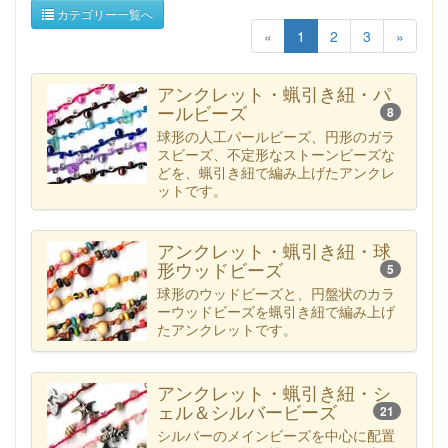
カテゴリー一覧へ
«
1
2
3
»
アンクレット・蝋引き紐・パ
ールビーズ
8
球形の人工パールビーズ、円形のガラ
スビーズ、不定形なストーンビーズな
どを、蝋引き紐で編み上げたアンクレ
ットです。
アンクレット・蝋引き紐・球
形ウッドビーズ
5
球形のウッドビーズと、円盤状のカラ
ーウッドビーズを蝋引き紐で編み上げ
たアンクレットです。
アンクレット・蝋引き紐・シ
ェル＆シルバービーズ
21
シルバーのメインビーズを中心に配置