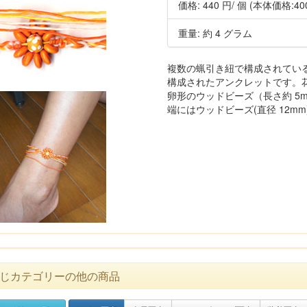
価格:
440 円
/ 個
(本体価格:40
重量: 約 4 グラム
複数の蝋引き紐で構成されてい
構成されたアンクレットです。花模様
卵形のウッドビーズ（長さ約 5
端にはウッドビーズ(直径 12
じカテゴリーの他の商品