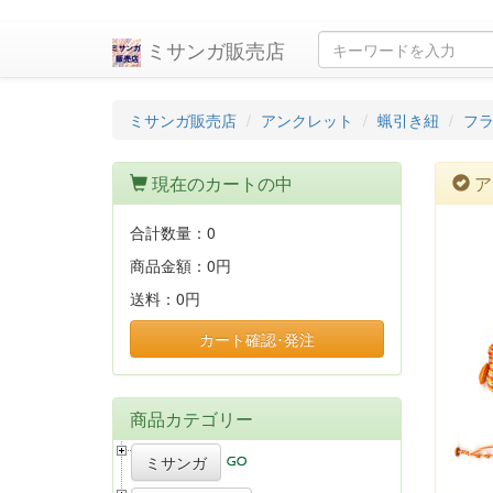
ミサンガ販売店
ミサンガ販売店
アンクレット
蝋引き紐
フ
現在のカートの中
ア
合計数量：
0
商品金額：
0円
送料：
0円
カート確認･発注
商品カテゴリー
ミサンガ