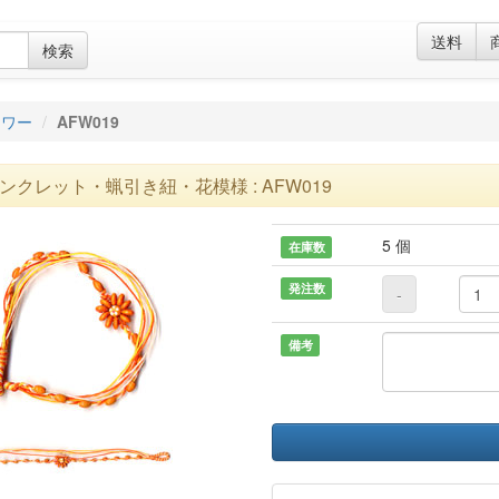
送料
検索
ラワー
AFW019
ンクレット・蝋引き紐・花模様 : AFW019
5 個
在庫数
発注数
-
備考