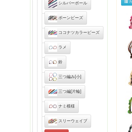
カ
シルバーボール
ボーンビーズ
ココナツカラービーズ
ラメ
鈴
三つ編み[小]
三つ編[片輪]
ナミ模様
スリーウェイブ