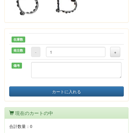
在庫数
発注数
-
+
備考
カートに入れる
現在のカートの中
合計数量：
0