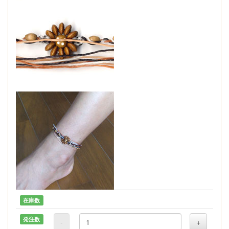
在庫数
発注数
-
+