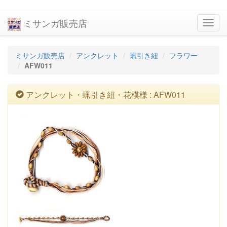
ミサンガ販売店
navig
ミサンガ販売店
アンクレット
蝋引き紐
フラワー
AFW011
アンクレット・蝋引き紐・花模様 : AFW011