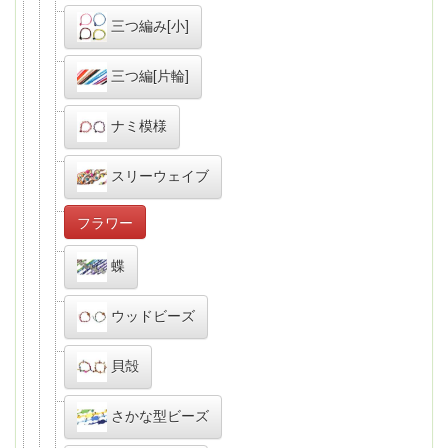
三つ編み[小]
三つ編[片輪]
ナミ模様
スリーウェイブ
フラワー
蝶
ウッドビーズ
貝殻
さかな型ビーズ